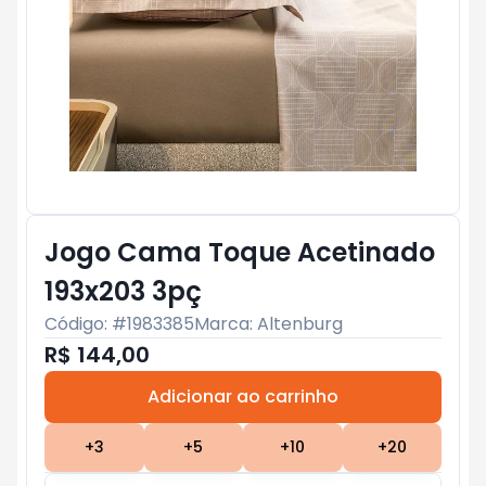
Jogo Cama Toque Acetinado
193x203 3pç
Código: #
1983385
Marca:
Altenburg
R$ 144,00
Adicionar ao carrinho
Subtotal:
R$ 0
+
3
+
5
+
10
+
20