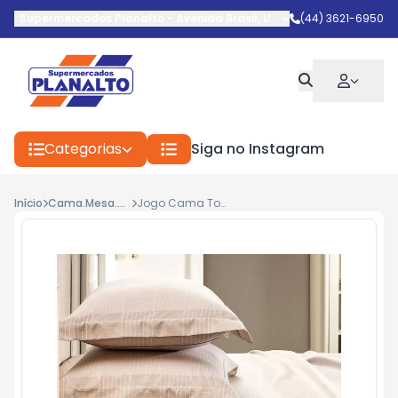
Supermercados Planalto
-
Avenida Brasil
,
Umuarama
(44) 3621-6950
-
PR
Categorias
Siga no Instagram
Início
Cama.Mesa.Banho
Jogo Cama Toque Acetinado 193x203 3pç