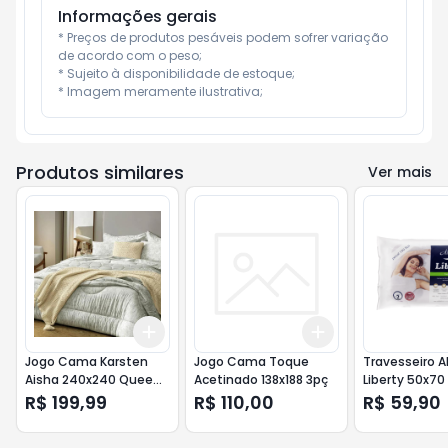
Informações gerais
* Preços de produtos pesáveis podem sofrer variação 
de acordo com o peso;

* Sujeito à disponibilidade de estoque;

* Imagem meramente ilustrativa;
Produtos similares
Ver mais
Add
Add
+
3
+
5
+
10
+
3
+
5
+
10
Jogo Cama Karsten
Jogo Cama Toque
Travesseiro A
Aisha 240x240 Queen
Acetinado 138x188 3pç
Liberty 50x70
4p
R$ 199,99
R$ 110,00
R$ 59,90