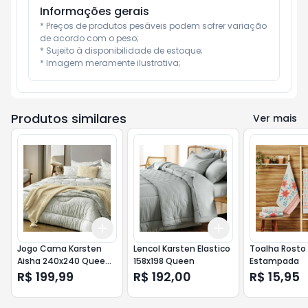
Informações gerais
* Preços de produtos pesáveis podem sofrer variação 
de acordo com o peso;

* Sujeito à disponibilidade de estoque;

* Imagem meramente ilustrativa;
Produtos similares
Ver mais
Add
Add
+
3
+
5
+
10
+
3
+
5
+
10
Jogo Cama Karsten
Lencol Karsten Elastico
Toalha Rosto
Aisha 240x240 Queen
158x198 Queen
Estampada
4p
R$ 199,99
R$ 192,00
R$ 15,95