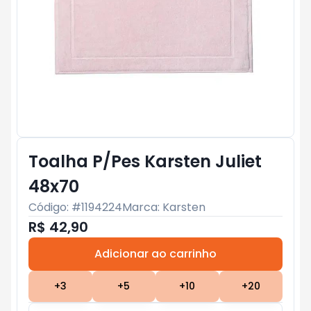
Toalha P/Pes Karsten Juliet
48x70
Código: #
1194224
Marca:
Karsten
R$ 42,90
Adicionar ao carrinho
Subtotal:
R$ 0
+
3
+
5
+
10
+
20