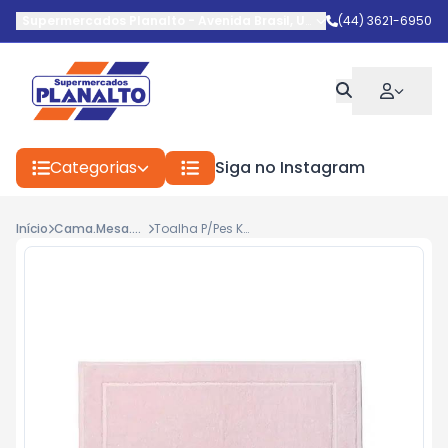
Supermercados Planalto
-
Avenida Brasil
,
Umuarama
(44) 3621-6950
-
PR
Categorias
Siga no Instagram
Início
Cama.Mesa.Banho
Toalha P/Pes Karsten Juliet 48x70