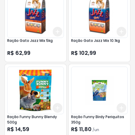
Add
Add
+
3
+
5
+
10
+
3
Ração Gato Jazz Mix 5kg
Ração Gato Jazz Mix 10.1kg
R$ 62,99
R$ 102,99
Add
Add
+
3
+
5
+
10
+
3
Ração Funny Bunny Blendy
Ração Funny Birdy Periquitos
500g
350g
R$ 14,59
R$ 11,80
/
un