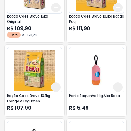
Add
Add
+
3
+
5
+
10
+
3
Ração Caes Bravo 15kg
Ração Caes Bravo 10.1kg Raças
Original
Peq.
R$ 109,90
R$ 111,90
R$ 150,26
-
27
%
Add
Add
+
3
+
5
+
10
+
3
Ração Caes Bravo 10.1kg
Porta Saquinho Hig.Mor Rosa
Frango e Legumes
R$ 107,90
R$ 5,49