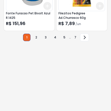
Add
Add
+
3
+
5
+
10
+
3
Fonte Furacao Pet Bivolt Azul
Filezitos Pedigree
R.1425
Ad.Churrasco 60g
R$ 151,96
R$ 7,89
/
un
1
2
3
4
5
…
7