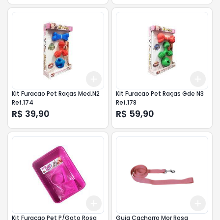
Add
Add
+
3
+
5
+
10
+
3
Kit Furacao Pet Raças Med.N2
Kit Furacao Pet Raças Gde N3
Ref.174
Ref.178
R$ 39,90
R$ 59,90
Add
Add
+
3
+
5
+
10
+
3
Kit Furacao Pet P/Gato Rosa
Guia Cachorro Mor Rosa