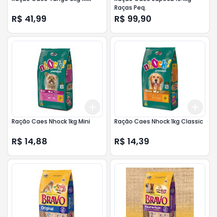
Raças Peq.
R$ 41,99
R$ 99,90
Add
Add
+
3
+
5
+
10
+
3
Ração Caes Nhock 1kg Mini
Ração Caes Nhock 1kg Classic
R$ 14,88
R$ 14,39