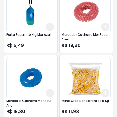
Add
Add
+
3
+
5
+
10
+
3
Porta Saquinho Hig.Mor Azul
Mordedor Cachorro Mor Rosa
Anel
R$ 5,49
R$ 19,80
Add
Add
+
3
+
5
+
10
+
3
Mordedor Cachorro Mor Azul
Milho Grao Bandeirantes 5 Kg
Anel
R$ 19,80
R$ 11,98