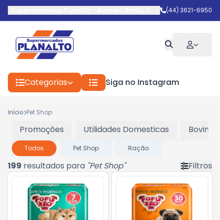
Supermercados Planalto
-
Avenida Brasil
,
Umuarama
(44) 3621-6950
-
PR
Categorias
Siga no Instagram
Início
Pet Shop
Promoções
Utilidades Domesticas
Bovinos
Todos
Pet Shop
Ração
199
resultados para
"
Pet Shop
"
Filtros