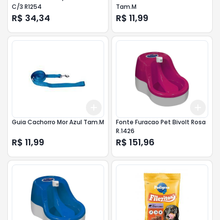
C/3 R1254
Tam.M
R$ 34,34
R$ 11,99
Add
Add
+
3
+
5
+
10
+
3
Guia Cachorro Mor Azul Tam.M
Fonte Furacao Pet Bivolt Rosa
R.1426
R$ 11,99
R$ 151,96