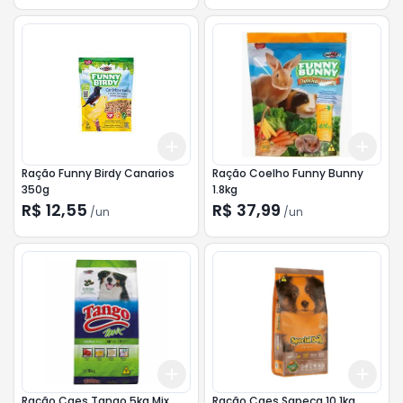
Add
Add
+
3
+
5
+
10
+
3
Ração Funny Birdy Canarios
Ração Coelho Funny Bunny
350g
1.8kg
R$ 12,55
R$ 37,99
/
un
/
un
Add
Add
+
3
+
5
+
10
+
3
Ração Caes Tango 5kg Mix
Ração Caes Sapeca 10.1kg