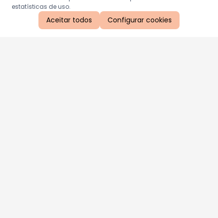
estatísticas de uso.
Aceitar todos
Configurar cookies
Aproveite as nossas promoções!
Cadastre seu e-mail e receba ofertas exclusivas.
QUERO RECEBER