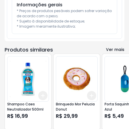
Informações gerais
* Preços de produtos pesáveis podem sofrer variação 
de acordo com o peso;

* Sujeito à disponibilidade de estoque;

* Imagem meramente ilustrativa;
Produtos similares
Ver mais
Add
Add
+
3
+
5
+
10
+
3
+
5
+
10
Shampoo Caes
Brinquedo Mor Pelucia
Porta Saquinh
Neutralizador 500ml
Donut
Azul
R$ 16,99
R$ 29,99
R$ 5,49