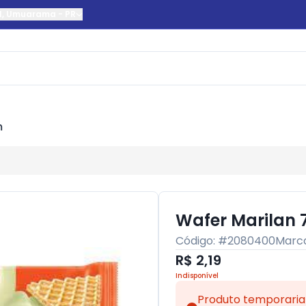
l
,
Umuarama
-
PR
m
Wafer Marilan 
Código: #
2080400
Marc
R$ 2,19
Indisponível
Produto temporaria