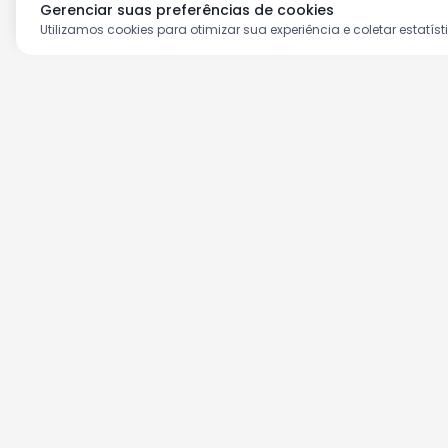
Gerenciar suas preferências de cookies
Utilizamos cookies para otimizar sua experiência e coletar estatíst
Aproveite as nossas prom
Cadastre seu e-mail e receba ofertas ex