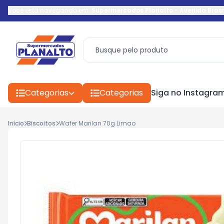
Você está navegando em:
Supermercados Planalto
-
Avenida Brasi
Categorias
Categorias
Siga no Instagra
Início
Biscoitos
Wafer Marilan 70g Limao