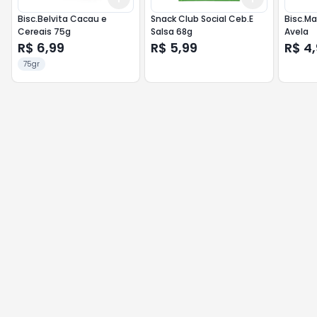
Bisc.Belvita Cacau e
Snack Club Social Ceb.E
Bisc.Ma
Cereais 75g
Salsa 68g
Avela
R$ 6,99
R$ 5,99
R$ 4
75gr