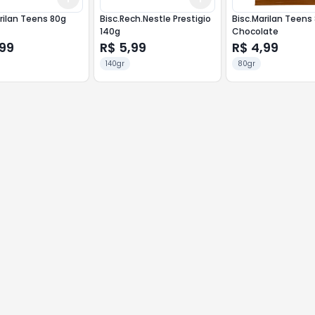
rilan Teens 80g
Bisc.Rech.Nestle Prestigio
Bisc.Marilan Teens
140g
Chocolate
,99
R$ 5,99
R$ 4,99
140gr
80gr