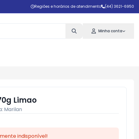
Regiões e horários de atendimento
(44) 3621-6950
Minha conta
70g Limao
a:
Marilan
mente indisponível!