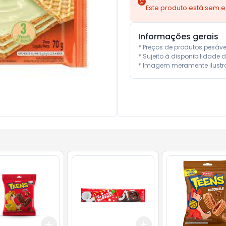
Este produto está sem 
Informações gerais
* Preços de produtos pesáv
* Sujeito à disponibilidade d
* Imagem meramente ilustra
Add
Add
10
+
3
+
5
+
10
+
3
+
5
+
10