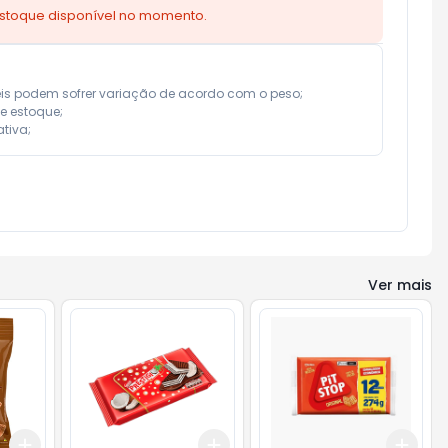
estoque disponível no momento.
eis podem sofrer variação de acordo com o peso;

e estoque;

tiva;
Ver mais
Add
Add
Add
+
3
+
5
+
10
+
3
+
5
+
10
+
3