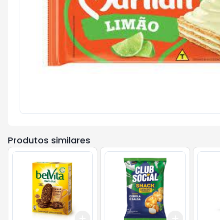
Produtos similares
Add
Add
+
3
+
5
+
10
+
3
+
5
+