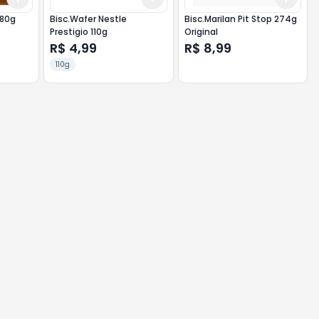
 80g
Bisc.Wafer Nestle
Bisc.Marilan Pit Stop 274g
Prestigio 110g
Original
R$ 4,99
R$ 8,99
110g