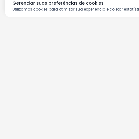
Gerenciar suas preferências de cookies
Utilizamos cookies para otimizar sua experiência e coletar estatíst
Aproveite as nossas prom
Cadastre seu e-mail e receba ofertas ex