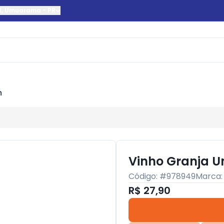
l
,
Umuarama
-
PR
m
Vinho Granja Un
Código: #
978949
Marca
R$ 27,90