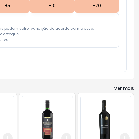
+
5
+
10
+
20
eis podem sofrer variação de acordo com o peso;

e estoque;

tiva;
Ver mais
Add
Add
Add
+
3
+
5
+
10
+
3
+
5
+
10
+
3