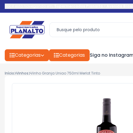
Você está navegando em:
Supermercados Planalto
-
Avenida Brasi
Categorias
Categorias
Siga no Instagra
Início
Vinhos
Vinho Granja Uniao 750ml Merlot Tinto