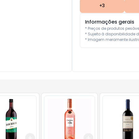
+
3
Informações gerais
* Preços de produtos pesáv
* Sujeito à disponibilidade d
* Imagem meramente ilustra
Add
Add
10
+
3
+
5
+
10
+
3
+
5
+
10