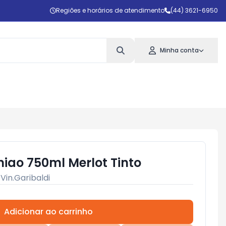
Regiões e horários de atendimento
(44) 3621-6950
Minha conta
iao 750ml Merlot Tinto
:
Vin.Garibaldi
Adicionar ao carrinho
Subtotal:
R$ 0,00