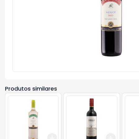
Produtos similares
Add
Add
+
3
+
5
+
10
+
3
+
5
+