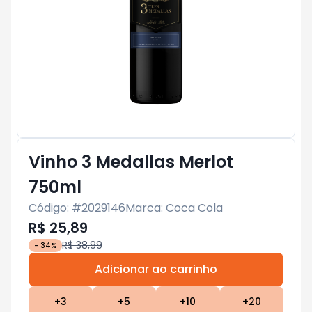
Vinho 3 Medallas Merlot
750ml
Código: #
2029146
Marca:
Coca Cola
R$ 25,89
R$ 38,99
-
34
%
Adicionar ao carrinho
Subtotal:
R$ 0
+
3
+
5
+
10
+
20