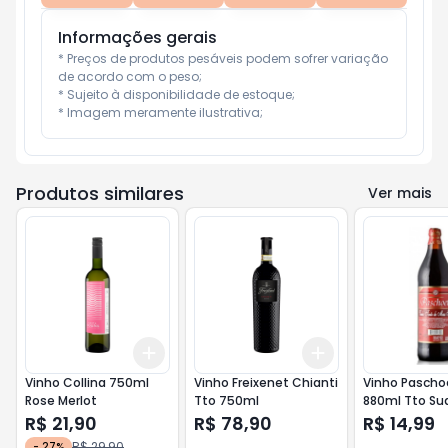
Informações gerais
* Preços de produtos pesáveis podem sofrer variação 
de acordo com o peso;

* Sujeito à disponibilidade de estoque;

* Imagem meramente ilustrativa;
Produtos similares
Ver mais
Add
Add
+
3
+
5
+
10
+
3
+
5
+
10
Vinho Collina 750ml
Vinho Freixenet Chianti
Vinho Pascho
Rose Merlot
Tto 750ml
880ml Tto Su
R$ 21,90
R$ 78,90
R$ 14,99
R$ 29,90
-
27
%