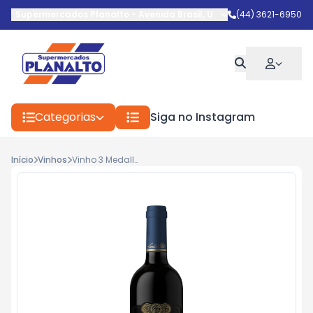
Supermercados Planalto
-
Avenida Brasil
,
Umuarama
(44) 3621-6950
-
PR
Categorias
Siga no Instagram
Início
Vinhos
Vinho 3 Medallas Merlot 750ml