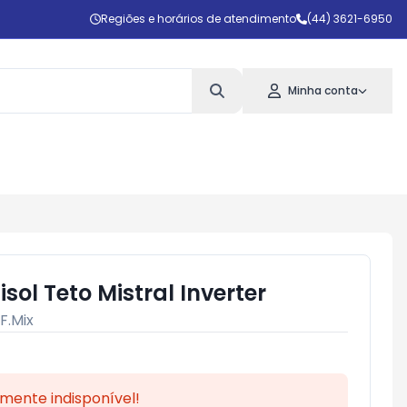
Regiões e horários de atendimento
(44) 3621-6950
Minha conta
sol Teto Mistral Inverter
F.Mix
mente indisponível!