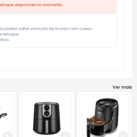
estoque disponível no momento.
eis podem sofrer variação de acordo com o peso;

e estoque;

tiva;
Ver mais
Add
Add
Add
+
3
+
5
+
10
+
3
+
5
+
10
+
3