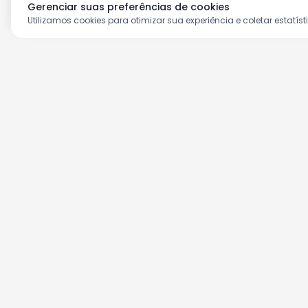
Gerenciar suas preferências de cookies
Utilizamos cookies para otimizar sua experiência e coletar estatíst
Aproveite as nossas prom
Cadastre seu e-mail e receba ofertas ex