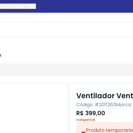
l
,
Umuarama
-
PR
m
Ventilador Venti
Código: #
2011263
Marca:
R$ 399,00
Indisponível
Produto temporaria