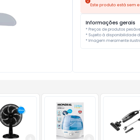
Este produto está sem 
Informações gerais
* Preços de produtos pesáv
* Sujeito à disponibilidade d
* Imagem meramente ilustra
Add
Add
10
+
3
+
5
+
10
+
3
+
5
+
10