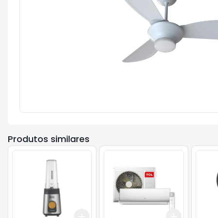
Produtos similares
Add
Add
+
3
+
5
+
10
+
3
+
5
+