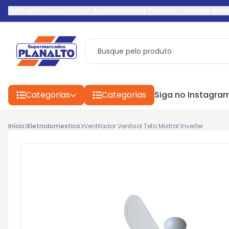
Você está navegando em:
Supermercados Planalto
-
Avenida Brasi
Categorias
Categorias
Siga no Instagra
Início
Eletrodomestico
Ventilador Ventisol Teto Mistral Inverter