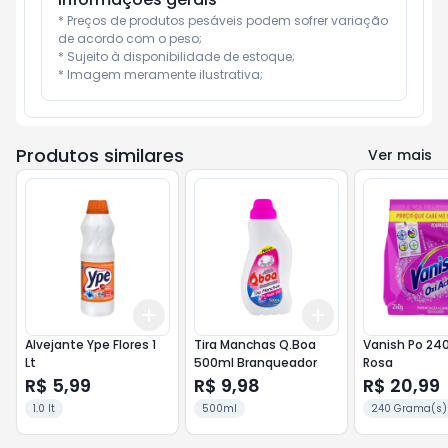
* Preços de produtos pesáveis podem sofrer variação 
de acordo com o peso;

* Sujeito à disponibilidade de estoque;

* Imagem meramente ilustrativa;
Produtos similares
Ver mais
Add
Add
+
3
+
5
+
10
+
3
+
5
+
10
Alvejante Ype Flores 1
Tira Manchas Q.Boa
Vanish Po 24
Lt
500ml Branqueador
Rosa
R$ 5,99
R$ 9,98
R$ 20,99
1.0 lt
500ml
240 Grama(s)