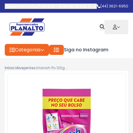
Supermercados Planalto
-
Avenida Brasil
,
Umuarama
(44) 3621-6950
-
PR
Categorias
Siga no Instagram
Início
Alvejantes
Vanish Po 120g Rosa Sache