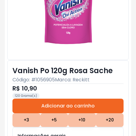
Vanish Po 120g Rosa Sache
Código: #
1056905
Marca:
Reckitt
R$ 10,90
120 Grama(s)
Adicionar ao carrinho
Subtotal:
R$ 0
+
3
+
5
+
10
+
20
Informações gerais