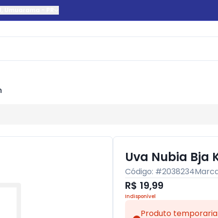
l
,
Umuarama
-
PR
m
Uva Nubia Bja 
Código: #
2038234
Marc
R$ 19,99
Indisponível
Produto temporaria