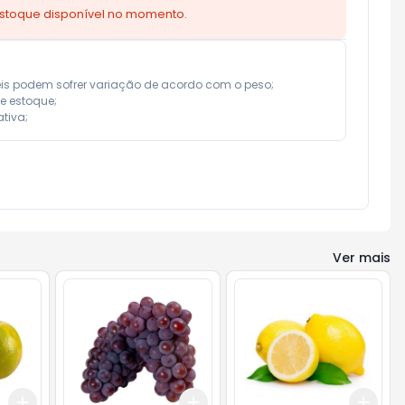
estoque disponível no momento.
eis podem sofrer variação de acordo com o peso;

e estoque;

tiva;
Ver mais
Add
Add
Add
+
3
kg
+
5
kg
+
0.6
kg
+
1
kg
+
0.