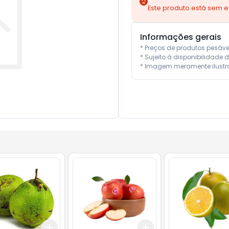
Este produto está sem 
Informações gerais
* Preços de produtos pesáv
* Sujeito à disponibilidade d
* Imagem meramente ilustra
Add
Add
10
+
3
+
5
+
10
+
0.6
kg
+
1
kg