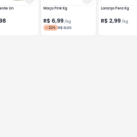
erde Un
Maça Pink Kg
Laranja Pera Kg
,98
R$ 6,99
R$ 2,99
/
kg
/
kg
R$ 8,99
-
22
%