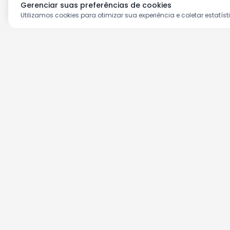
Gerenciar suas preferências de cookies
Utilizamos cookies para otimizar sua experiência e coletar estatíst
Aproveite as nossas prom
Cadastre seu e-mail e receba ofertas ex