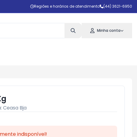
Regiões e horários de atendimento
(44) 3621-6950
Minha conta
Kg
a:
Ceasa Bja
mente indisponível!