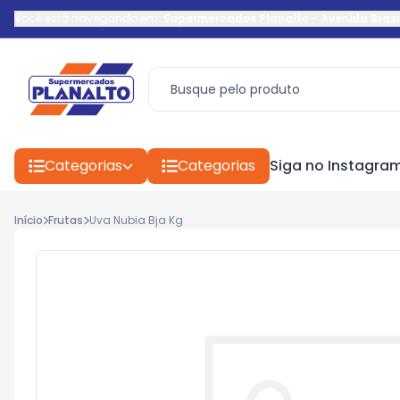
Você está navegando em:
Supermercados Planalto
-
Avenida Brasi
Categorias
Categorias
Siga no Instagra
Início
Frutas
Uva Nubia Bja Kg