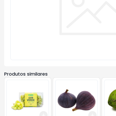
Produtos similares
Add
Add
+
3
+
5
+
10
+
3
+
5
+