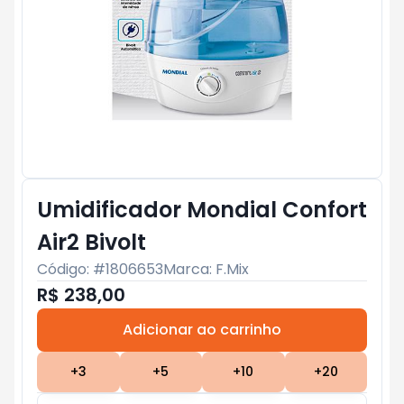
Umidificador Mondial Confort
Air2 Bivolt
Código: #
1806653
Marca:
F.Mix
R$ 238,00
Adicionar ao carrinho
Subtotal:
R$ 0
+
3
+
5
+
10
+
20