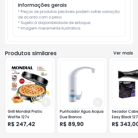
Informações gerais
* Preços de produtos pesáveis podem sofrer variação 
de acordo com o peso;

* Sujeito à disponibilidade de estoque;

* Imagem meramente ilustrativa;
Produtos similares
Ver mais
Add
Add
+
3
+
5
+
10
+
3
+
5
+
10
Grill Mondial Pratic
Purificador Agua Acqua
Secador Cabel
Waffle 127v
Due Branco
Easy Black 12
R$ 247,42
R$ 89,90
R$ 343,0