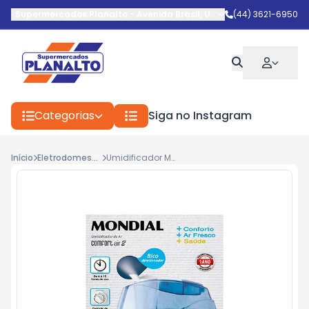
Supermercados Planalto
-
Avenida Brasil
,
Umuarama
(44) 3621-6950
-
PR
Categorias
Siga no Instagram
Início
Eletrodomestico
Umidificador Mondial Confort Air2 Bivolt