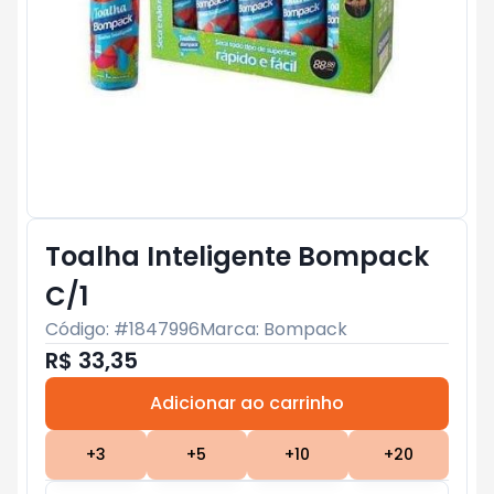
Toalha Inteligente Bompack
C/1
Código: #
1847996
Marca:
Bompack
R$ 33,35
Adicionar ao carrinho
Subtotal:
R$ 0
+
3
+
5
+
10
+
20