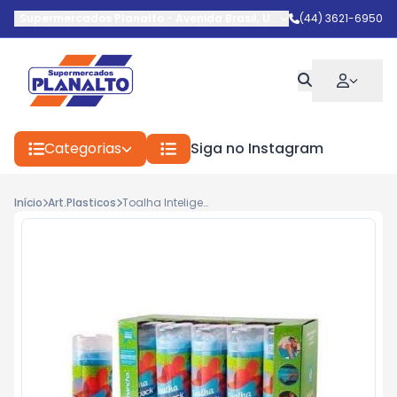
Supermercados Planalto
-
Avenida Brasil
,
Umuarama
(44) 3621-6950
-
PR
Categorias
Siga no Instagram
Início
Art.Plasticos
Toalha Inteligente Bompack C/1