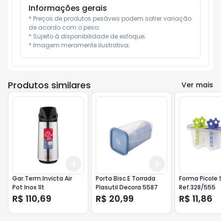
Informações gerais
* Preços de produtos pesáveis podem sofrer variação 
de acordo com o peso;

* Sujeito à disponibilidade de estoque;

* Imagem meramente ilustrativa;
Produtos similares
Ver mais
Add
Add
+
3
+
5
+
10
+
3
+
5
+
10
Gar.Term.Invicta Air
Porta Bisc.E Torrada
Forma Picole
Pot Inox 1lt
Plasutil Decora 5587
Ref.328/555
R$ 110,69
R$ 20,99
R$ 11,86