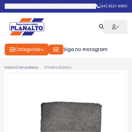
Supermercados Planalto
-
Avenida Brasil
,
Umuarama
(44) 3621-6950
-
PR
Categorias
Siga no Instagram
Início
Cama.Mesa.Banho
Toalha Banho Teka Dry 70x130 Ref.6035