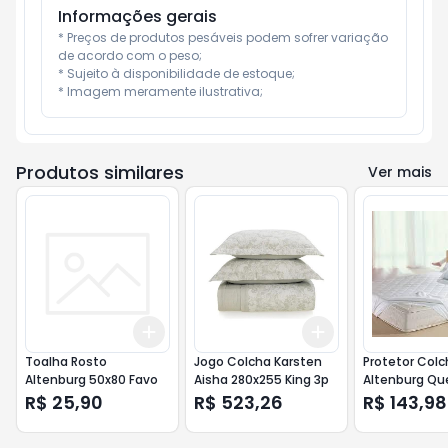
Informações gerais
* Preços de produtos pesáveis podem sofrer variação 
de acordo com o peso;

* Sujeito à disponibilidade de estoque;

* Imagem meramente ilustrativa;
Produtos similares
Ver mais
Add
Add
+
3
+
5
+
10
+
3
+
5
+
10
Toalha Rosto
Jogo Colcha Karsten
Protetor Col
Altenburg 50x80 Favo
Aisha 280x255 King 3p
Altenburg Q
R$ 25,90
R$ 523,26
R$ 143,98