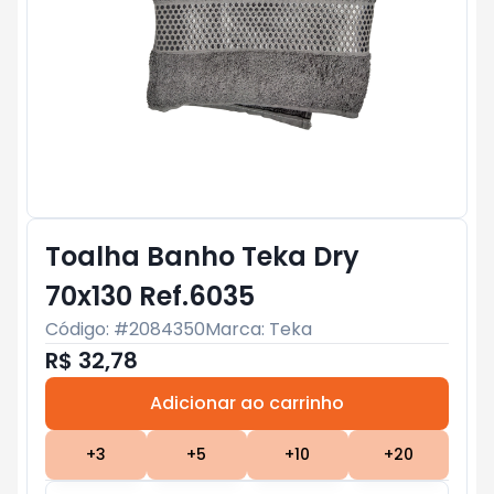
Toalha Banho Teka Dry
70x130 Ref.6035
Código: #
2084350
Marca:
Teka
R$ 32,78
Adicionar ao carrinho
Subtotal:
R$ 0
+
3
+
5
+
10
+
20