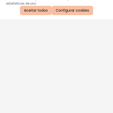
estatísticas de uso.
Aceitar todos
Configurar cookies
Aproveite as nossas promoções!
Cadastre seu e-mail e receba ofertas exclusivas.
QUERO RECEBER