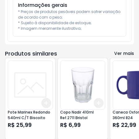
Informações gerais
* Preços de produtos pesáveis podem sofrer variação 
de acordo com o peso;

* Sujeito à disponibilidade de estoque;

* Imagem meramente ilustrativa;
Produtos similares
Ver mais
Add
Add
+
3
+
5
+
10
+
3
+
5
+
10
Pote Marinex Redondo
Copo Nadir 410ml
Caneca Oxfor
540ml C/T Biscoito
Ref.2711 Bristol
360ml 824
R$ 25,99
R$ 6,99
R$ 22,99