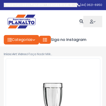
Supermercados Planalto
-
Avenida Brasil
,
Umuarama
(44) 3621-6950
-
PR
Categorias
Siga no Instagram
Início
Art.Vidros
Taça Nadir Milk Shake 360ml R0712