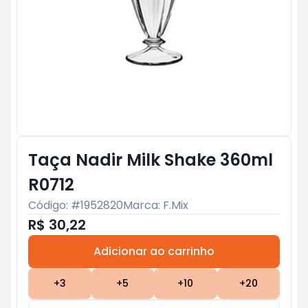
Taça Nadir Milk Shake 360ml
R0712
Código: #
1952820
Marca:
F.Mix
R$ 30,22
Adicionar ao carrinho
Subtotal:
R$ 0
+
3
+
5
+
10
+
20