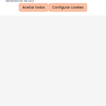
estatísticas de uso.
Aceitar todos
Configurar cookies
Aproveite as nossas promoções!
Cadastre seu e-mail e receba ofertas exclusivas.
QUERO RECEBER