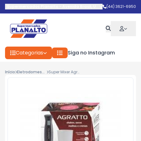
Supermercados Planalto
-
Avenida Brasil
,
Umuarama
(44) 3621-6950
-
PR
Categorias
Siga no Instagram
Início
Eletrodomestico
Super Mixer Agratto C/Copo 200w Mxv01