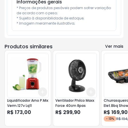
Informações gerais
* Preços de produtos pesáveis podem sofrer variação 
de acordo com o peso;

* Sujeito à disponibilidade de estoque;

* Imagem meramente ilustrativa;
Produtos similares
Ver mais
Add
Add
+
3
+
5
+
10
+
3
+
5
+
10
Liquidificador Arno P.Mix
Ventilador Philco Maxx
Churrasqueira
Verm.127v Lq11
Force 40cm 8pas
Elet.Bbq Show
R$ 173,00
R$ 299,90
R$ 169,90
R$ 194
-
13
%