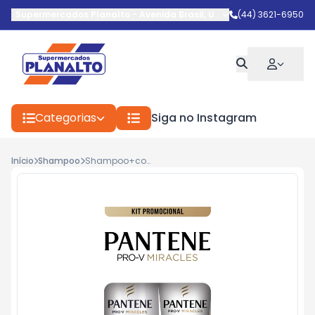
Supermercados Planalto
-
Avenida Brasil
,
Umuarama
(44) 3621-6950
-
PR
Categorias
Siga no Instagram
Início
Shampoo
Shampoo+cond.Pantene 300+150 Queratina