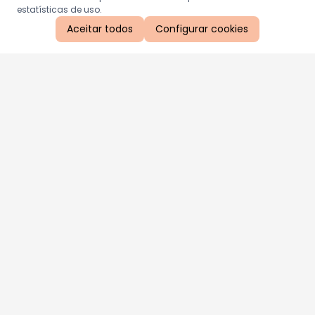
estatísticas de uso.
Aceitar todos
Configurar cookies
Aproveite as nossas promoções!
Cadastre seu e-mail e receba ofertas exclusivas.
QUERO RECEBER