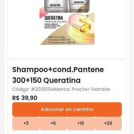
Shampoo+cond.Pantene
300+150 Queratina
Código: #
2035154
Marca:
Procter Gamble
R$ 39,90
Adicionar ao carrinho
Subtotal:
R$ 0
+
3
+
5
+
10
+
20