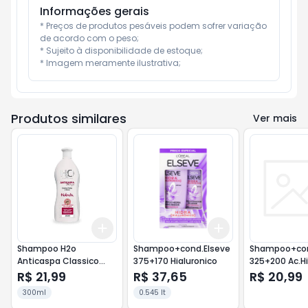
Informações gerais
* Preços de produtos pesáveis podem sofrer variação 
de acordo com o peso;

* Sujeito à disponibilidade de estoque;

* Imagem meramente ilustrativa;
Produtos similares
Ver mais
Add
Add
+
3
+
5
+
10
+
3
+
5
+
10
Shampoo H2o
Shampoo+cond.Elseve
Shampoo+con
Anticaspa Classico
375+170 Hialuronico
325+200 Ac.Hi
350 Ml
R$ 21,99
R$ 37,65
R$ 20,99
300ml
0.545 lt