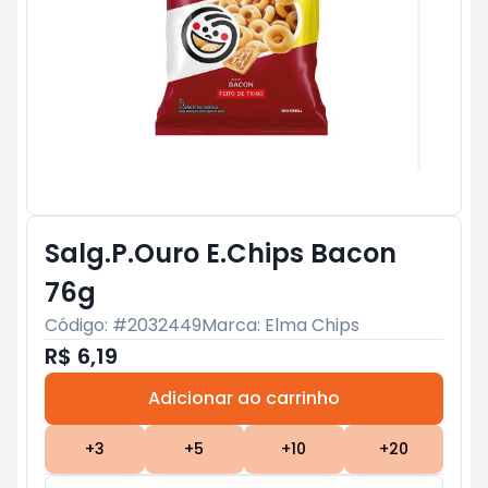
Salg.P.Ouro E.Chips Bacon
76g
Código: #
2032449
Marca:
Elma Chips
R$ 6,19
Adicionar ao carrinho
Subtotal:
R$ 0
+
3
+
5
+
10
+
20