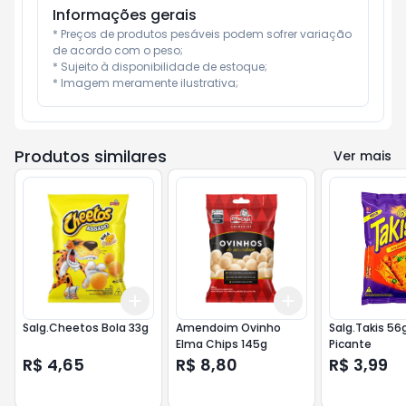
Informações gerais
* Preços de produtos pesáveis podem sofrer variação 
de acordo com o peso;

* Sujeito à disponibilidade de estoque;

* Imagem meramente ilustrativa;
Produtos similares
Ver mais
Add
Add
+
3
+
5
+
10
+
3
+
5
+
10
Salg.Cheetos Bola 33g
Amendoim Ovinho
Salg.Takis 56
Elma Chips 145g
Picante
R$ 4,65
R$ 8,80
R$ 3,99