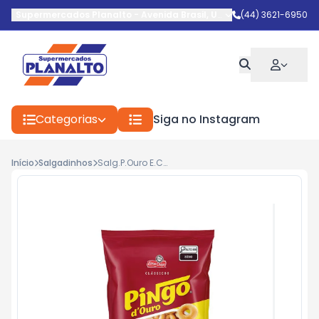
Supermercados Planalto
-
Avenida Brasil
,
Umuarama
(44) 3621-6950
-
PR
Categorias
Siga no Instagram
Início
Salgadinhos
Salg.P.Ouro E.Chips Bacon 76g