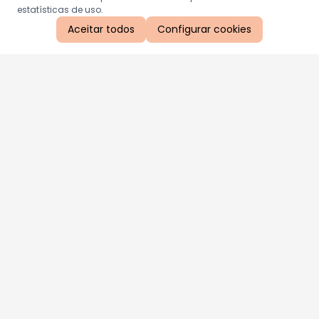
estatísticas de uso.
Aceitar todos
Configurar cookies
Aproveite as nossas promoções!
Cadastre seu e-mail e receba ofertas exclusivas.
QUERO RECEBER