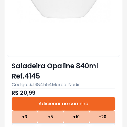
Saladeira Opaline 840ml
Ref.4145
Código: #
1384554
Marca:
Nadir
R$ 20,99
Adicionar ao carrinho
Subtotal:
R$ 0
+
3
+
5
+
10
+
20