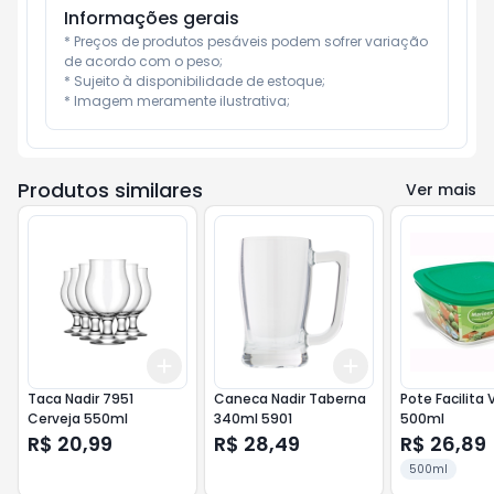
Informações gerais
* Preços de produtos pesáveis podem sofrer variação 
de acordo com o peso;

* Sujeito à disponibilidade de estoque;

* Imagem meramente ilustrativa;
Produtos similares
Ver mais
Add
Add
+
3
+
5
+
10
+
3
+
5
+
10
Taca Nadir 7951
Caneca Nadir Taberna
Pote Facilita 
Cerveja 550ml
340ml 5901
500ml
R$ 20,99
R$ 28,49
R$ 26,89
500ml