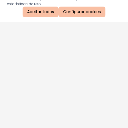
estatísticas de uso.
Aceitar todos
Configurar cookies
Aproveite as nossas promoções!
Cadastre seu e-mail e receba ofertas exclusivas.
QUERO RECEBER