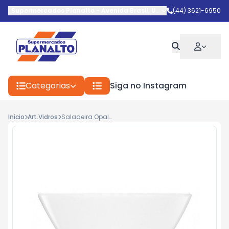
Supermercados Planalto
-
Avenida Brasil
,
Umuarama
(44) 3621-6950
-
PR
Categorias
Siga no Instagram
Início
Art.Vidros
Saladeira Opaline 840ml Ref.4145