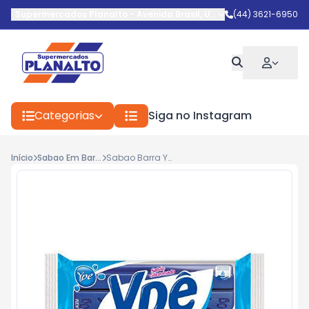
Supermercados Planalto
-
Avenida Brasil
,
Umuarama
(44) 3621-6950
-
PR
Categorias
Siga no Instagram
Início
Sabao Em Barra
Sabao Barra Ype C/1 Azul