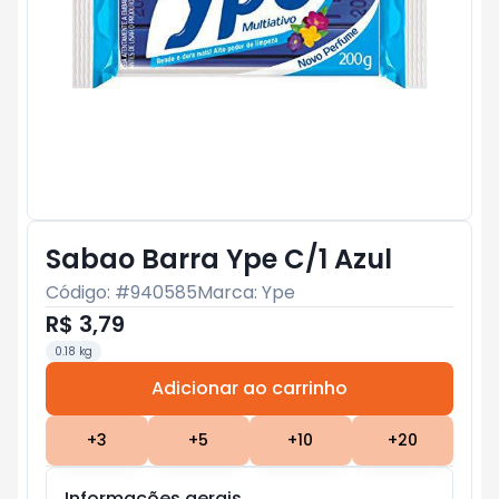
Sabao Barra Ype C/1 Azul
Código: #
940585
Marca:
Ype
R$ 3,79
0.18 kg
Adicionar ao carrinho
Subtotal:
R$ 0
+
3
+
5
+
10
+
20
Informações gerais