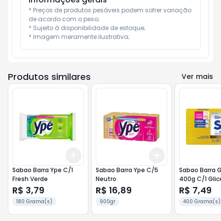
* Preços de produtos pesáveis podem sofrer variação 
de acordo com o peso;

* Sujeito à disponibilidade de estoque;

* Imagem meramente ilustrativa;
Produtos similares
Ver mais
Add
Add
+
3
+
5
+
10
+
3
+
5
+
10
Sabao Barra Ype C/1
Sabao Barra Ype C/5
Sabao Barra Gi
Fresh Verde
Neutro
400g C/1 Glic
R$ 3,79
R$ 16,89
R$ 7,49
180 Grama(s)
900gr
400 Grama(s)