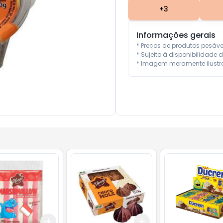
+
3
Informações gerais
* Preços de produtos pesáv
* Sujeito à disponibilidade d
* Imagem meramente ilustra
Add
Add
10
+
3
+
5
+
10
+
3
+
5
+
10