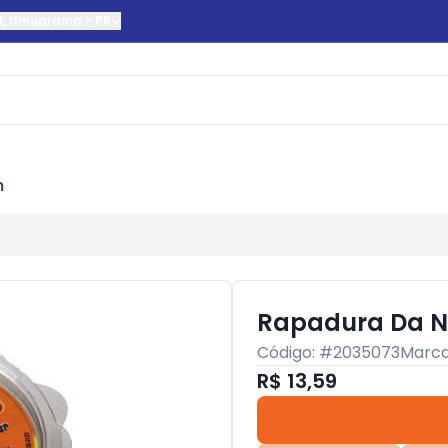
l
,
Umuarama
-
PR
m
Rapadura Da N
Código: #
2035073
Marc
R$ 13,59