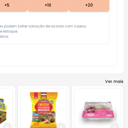
+
5
+
10
+
20
eis podem sofrer variação de acordo com o peso;

e estoque;

tiva;
Ver mais
Add
Add
Add
+
3
+
5
+
10
+
3
+
5
+
10
+
3