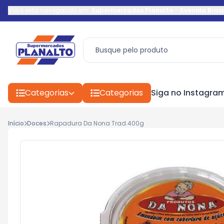
Você está navegando em:
Supermercados Planalto
-
Avenida Brasi
Categorias
Categorias
Siga no Instagra
Início
Doces
Rapadura Da Nona Trad.400g