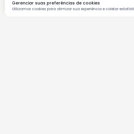
Gerenciar suas preferências de cookies
Utilizamos cookies para otimizar sua experiência e coletar estatíst
Aproveite as nossas prom
Cadastre seu e-mail e receba ofertas ex