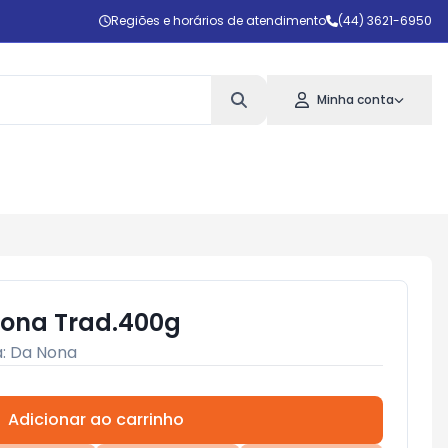
Regiões e horários de atendimento
(44) 3621-6950
Minha conta
ona Trad.400g
a:
Da Nona
Adicionar ao carrinho
Subtotal:
R$ 0,00