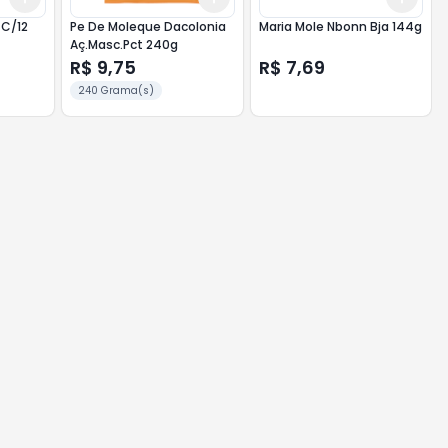
 C/12
Pe De Moleque Dacolonia
Maria Mole Nbonn Bja 144g
Aç.Masc.Pct 240g
R$ 9,75
R$ 7,69
240 Grama(s)