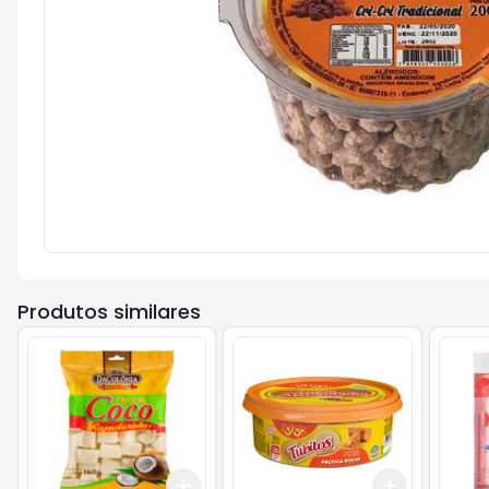
Produtos similares
Add
Add
+
3
+
5
+
10
+
3
+
5
+