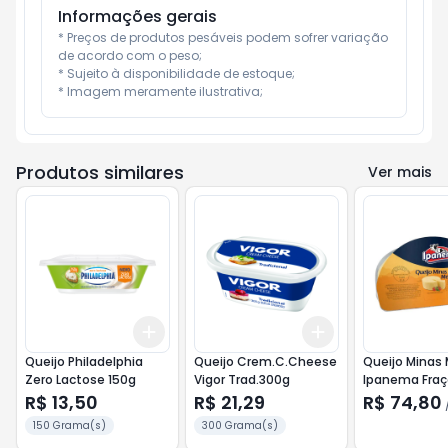
Informações gerais
* Preços de produtos pesáveis podem sofrer variação 
de acordo com o peso;

* Sujeito à disponibilidade de estoque;

* Imagem meramente ilustrativa;
Produtos similares
Ver mais
Add
Add
+
3
+
5
+
10
+
3
+
5
+
10
Queijo Philadelphia
Queijo Crem.C.Cheese
Queijo Minas 
Zero Lactose 150g
Vigor Trad.300g
Ipanema Fraç
R$ 13,50
R$ 21,29
R$ 74,80
150 Grama(s)
300 Grama(s)