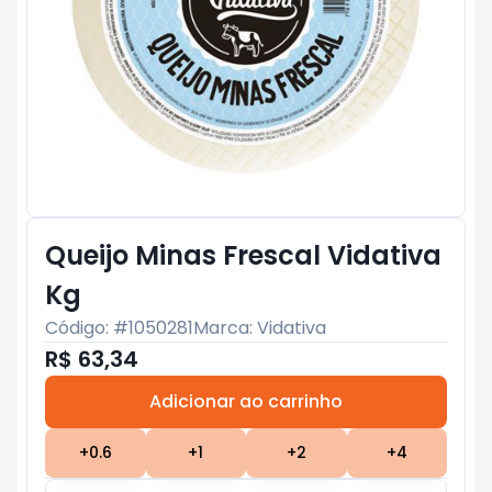
Queijo Minas Frescal Vidativa
Kg
Código: #
1050281
Marca:
Vidativa
R$ 63,34
Adicionar ao carrinho
Subtotal:
R$ 0
+
0.6
+
1
+
2
+
4