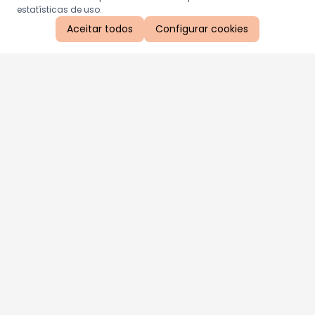
estatísticas de uso.
Aceitar todos
Configurar cookies
Aproveite as nossas promoções!
Cadastre seu e-mail e receba ofertas exclusivas.
QUERO RECEBER