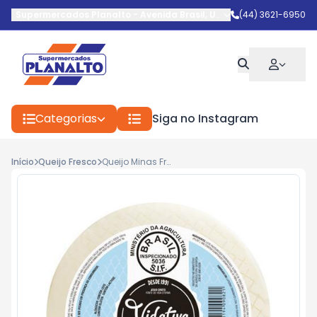
Supermercados Planalto
-
Avenida Brasil
,
Umuarama
(44) 3621-6950
-
PR
Categorias
Siga no Instagram
Início
Queijo Fresco
Queijo Minas Frescal Vidativa Kg