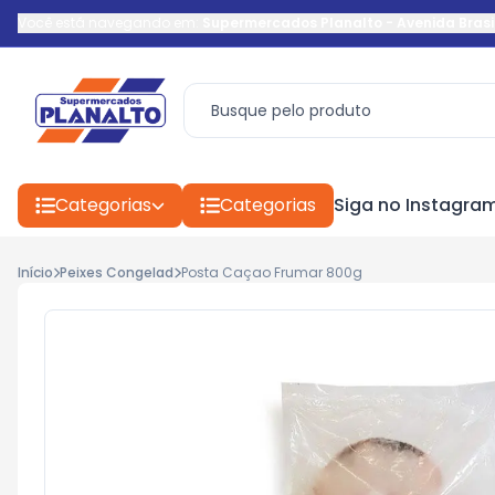
Você está navegando em:
Supermercados Planalto
-
Avenida Brasi
Categorias
Categorias
Siga no Instagra
Início
Peixes Congelad
Posta Caçao Frumar 800g