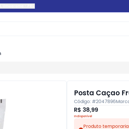
l
,
Umuarama
-
PR
m
Posta Caçao F
Código: #
2047896
Marc
R$ 38,99
Indisponível
Produto temporaria