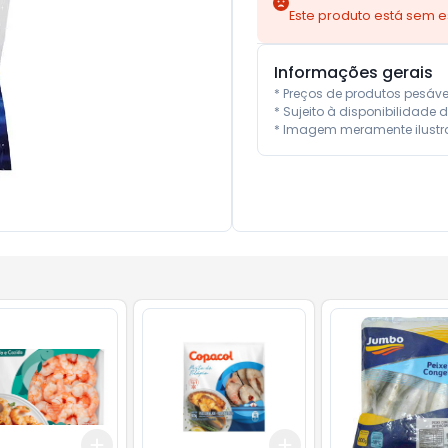
Este produto está sem 
Informações gerais
* Preços de produtos pesáv
* Sujeito à disponibilidade d
* Imagem meramente ilustra
Add
Add
10
+
3
+
5
+
10
+
3
+
5
+
10