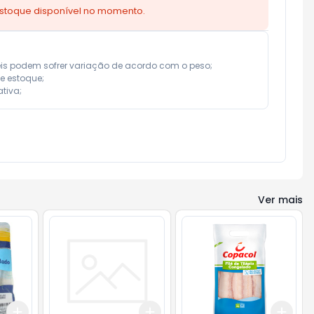
estoque disponível no momento.
eis podem sofrer variação de acordo com o peso;

e estoque;

tiva;
Ver mais
Add
Add
Add
+
3
+
5
+
10
+
3
+
5
+
10
+
3