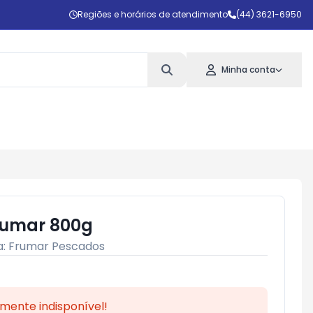
Regiões e horários de atendimento
(44) 3621-6950
Minha conta
rumar 800g
a:
Frumar Pescados
mente indisponível!