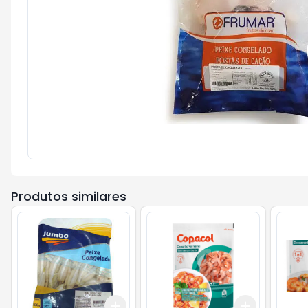
Produtos similares
Add
Add
+
3
+
5
+
10
+
3
+
5
+