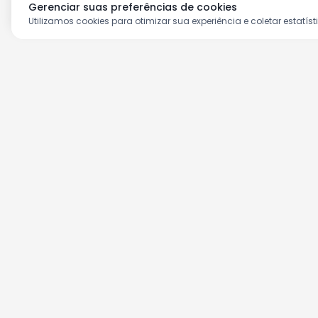
Gerenciar suas preferências de cookies
Utilizamos cookies para otimizar sua experiência e coletar estatíst
Aproveite as nossas prom
Cadastre seu e-mail e receba ofertas ex