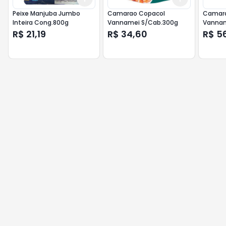
Peixe Manjuba Jumbo
Camarao Copacol
Camara
Inteira Cong.800g
Vannamei S/Cab.300g
Vannam
R$ 21,19
R$ 34,60
R$ 5