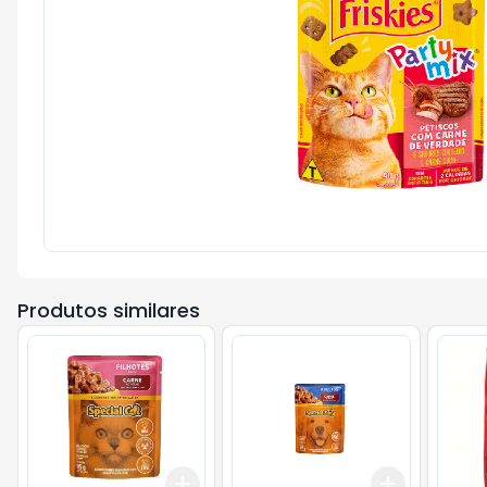
Produtos similares
Add
Add
+
3
+
5
+
10
+
3
+
5
+