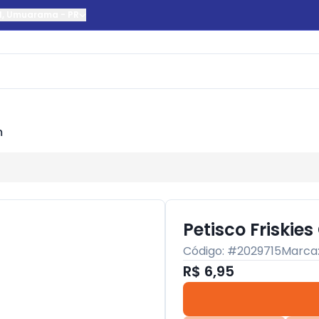
l
,
Umuarama
-
PR
m
Petisco Friskie
Código: #
2029715
Marca
R$ 6,95