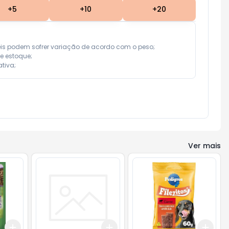
+
5
+
10
+
20
eis podem sofrer variação de acordo com o peso;

e estoque;

tiva;
Ver mais
Add
Add
Add
+
3
+
5
+
10
+
3
+
5
+
10
+
3