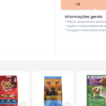
+
3
Informações gerais
* Preços de produtos pesáv
* Sujeito à disponibilidade d
* Imagem meramente ilustra
Add
Add
10
+
3
+
5
+
10
+
3
+
5
+
10