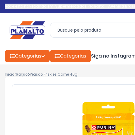
Você está navegando em:
Supermercados Planalto
-
Avenida Brasi
Categorias
Categorias
Siga no Instagra
Início
Ração
Petisco Friskies Carne 40g