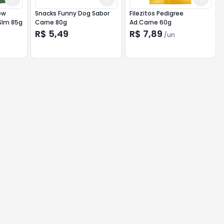
ow
Snacks Funny Dog Sabor
Filezitos Pedigree
.Slm 85g
Carne 80g
Ad.Carne 60g
R$ 5,49
R$ 7,89
/
un