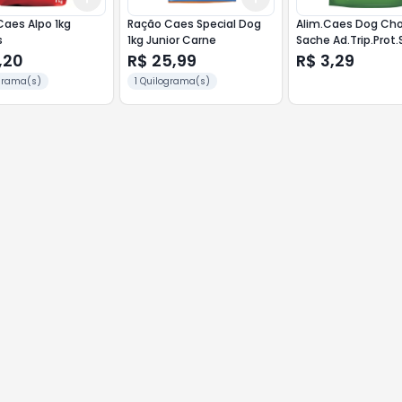
aes Alpo 1kg
Ração Caes Special Dog
Alim.Caes Dog Ch
s
1kg Junior Carne
Sache Ad.Trip.Prot
,20
R$ 25,99
R$ 3,29
ograma(s)
1 Quilograma(s)