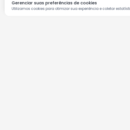
Gerenciar suas preferências de cookies
Utilizamos cookies para otimizar sua experiência e coletar estatíst
Aproveite as nossas prom
Cadastre seu e-mail e receba ofertas ex