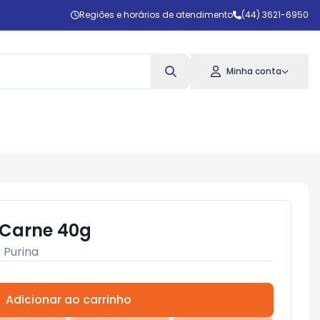
Regiões e horários de atendimento
(44) 3621-6950
Minha conta
s Carne 40g
:
Purina
Adicionar ao carrinho
Subtotal:
R$ 0,00