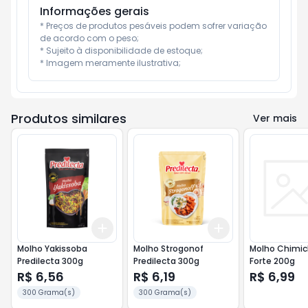
Informações gerais
* Preços de produtos pesáveis podem sofrer variação 
de acordo com o peso;

* Sujeito à disponibilidade de estoque;

* Imagem meramente ilustrativa;
Produtos similares
Ver mais
Add
Add
+
3
+
5
+
10
+
3
+
5
+
10
Molho Yakissoba
Molho Strogonof
Molho Chimich
Predilecta 300g
Predilecta 300g
Forte 200g
R$ 6,56
R$ 6,19
R$ 6,99
300 Grama(s)
300 Grama(s)