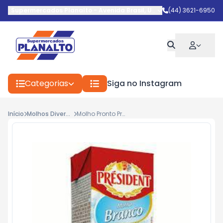
Supermercados Planalto
-
Avenida Brasil
,
Umuarama
(44) 3621-6950
-
PR
Categorias
Siga no Instagram
Início
Molhos Diversos
Molho Pronto President Branco 200g