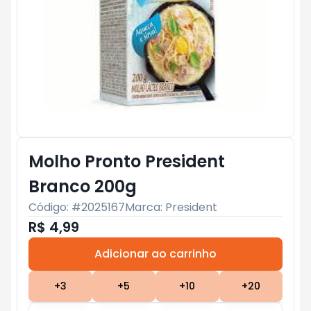
Molho Pronto President
Branco 200g
Código: #
2025167
Marca:
President
R$ 4,99
Adicionar ao carrinho
Subtotal:
R$ 0
+
3
+
5
+
10
+
20