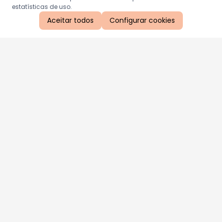
estatísticas de uso.
Aceitar todos
Configurar cookies
Aproveite as nossas promoções!
Cadastre seu e-mail e receba ofertas exclusivas.
QUERO RECEBER