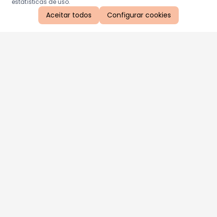
estatísticas de uso.
Aceitar todos
Configurar cookies
Aproveite as nossas promoções!
Cadastre seu e-mail e receba ofertas exclusivas.
QUERO RECEBER