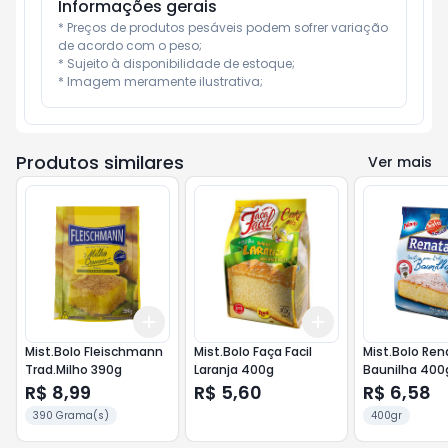
Informações gerais
* Preços de produtos pesáveis podem sofrer variação 
de acordo com o peso;

* Sujeito à disponibilidade de estoque;

* Imagem meramente ilustrativa;
Produtos similares
Ver mais
Add
Add
+
3
+
5
+
10
+
3
+
5
+
10
Mist.Bolo Fleischmann
Mist.Bolo Faça Facil
Mist.Bolo Ren
Trad.Milho 390g
Laranja 400g
Baunilha 400
R$ 8,99
R$ 5,60
R$ 6,58
390 Grama(s)
400gr