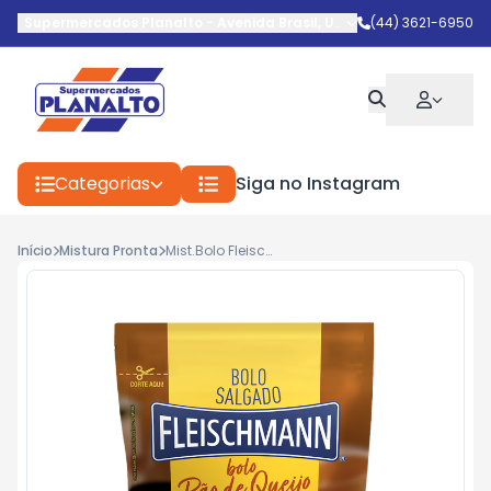
Supermercados Planalto
-
Avenida Brasil
,
Umuarama
(44) 3621-6950
-
PR
Categorias
Siga no Instagram
Início
Mistura Pronta
Mist.Bolo Fleischmann Pao Qjo 310g