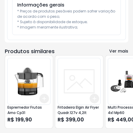
Informações gerais
* Preços de produtos pesáveis podem sofrer variação 
de acordo com o peso;

* Sujeito à disponibilidade de estoque;

* Imagem meramente ilustrativa;
Produtos similares
Ver mais
Add
Add
+
3
+
5
+
10
+
3
+
5
+
10
Espremedor Frutas
Fritadeira Elgin Air Fryer
Multi Process
Arno Cp31
Quadr.127v 4,2lt
4x1 Mp60
R$ 199,90
R$ 399,00
R$ 449,0