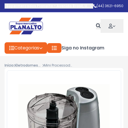
Supermercados Planalto
-
Avenida Brasil
,
Umuarama
(44) 3621-6950
-
PR
Categorias
Siga no Instagram
Início
Eletrodomestico
Mini Processador Black Decker Hc32