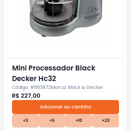
Mini Processador Black
Decker Hc32
Código: #
663972
Marca:
Black & Decker
R$ 227,00
Adicionar ao carrinho
Subtotal:
R$ 0
+
3
+
5
+
10
+
20