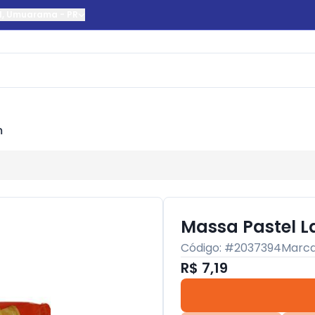
l
,
Umuarama
-
PR
m
Massa Pastel La
Código: #
2037394
Marc
R$ 7,19