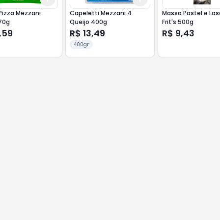
Pizza Mezzani
Capeletti Mezzani 4
Massa Pastel e La
270g
Queijo 400g
Frit's 500g
,59
R$ 13,49
R$ 9,43
400gr