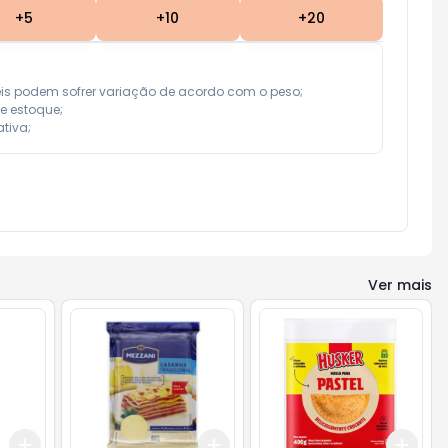
+
5
+
10
+
20
eis podem sofrer variação de acordo com o peso;

e estoque;

tiva;
Ver mais
Add
Add
Add
+
3
+
5
+
10
+
3
+
5
+
10
+
3