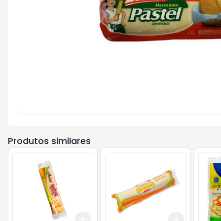
Produtos similares
Add
Add
+
3
+
5
+
10
+
3
+
5
+