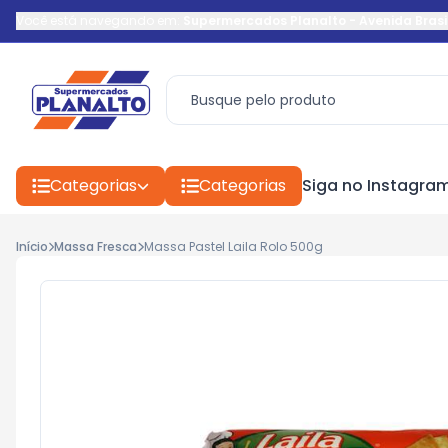
Você está navegando em:
Supermercados Planalto
-
Avenida Brasi
Categorias
Categorias
Siga no Instagra
Início
Massa Fresca
Massa Pastel Laila Rolo 500g