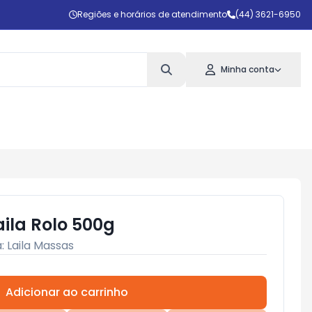
Regiões e horários de atendimento
(44) 3621-6950
Minha conta
ila Rolo 500g
a:
Laila Massas
Adicionar ao carrinho
Subtotal:
R$ 0,00