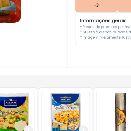
+
3
Informações gerais
* Preços de produtos pesáv
* Sujeito à disponibilidade d
* Imagem meramente ilustra
Add
Add
10
+
3
+
5
+
10
+
3
+
5
+
10