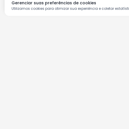
Gerenciar suas preferências de cookies
Utilizamos cookies para otimizar sua experiência e coletar estatíst
Aproveite as nossas prom
Cadastre seu e-mail e receba ofertas ex