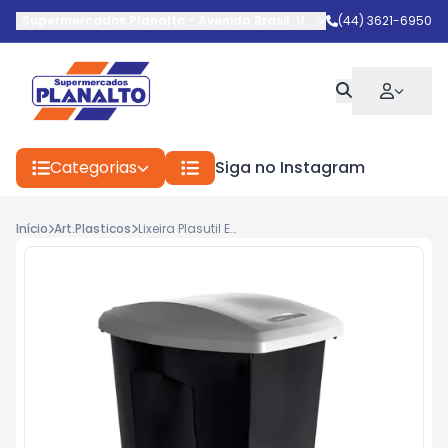
Supermercados Planalto
-
Avenida Brasil
,
Umuarama
(44) 3621-6950
-
PR
Categorias
Siga no Instagram
Início
Art.Plasticos
Lixeira Plasutil Ecoblack 7lt Ref.3494