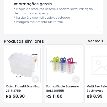
Informações gerais
* Preços de produtos pesáveis podem sofrer variação 
de acordo com o peso;

* Sujeito à disponibilidade de estoque;

* Imagem meramente ilustrativa;
Produtos similares
Ver mais
Add
Add
+
3
+
5
+
10
+
3
+
5
+
10
Caixa Plasutil Gran Box
Forma Picole Sanremo
Multi Tira Pel
29l R.2759
Ref.328/555
Betthavale
R$ 58,90
R$ 11,86
R$ 8,99