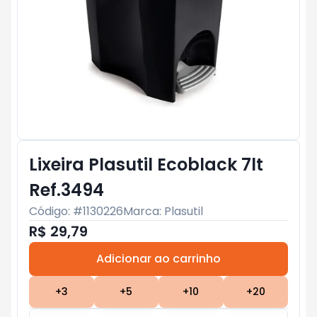
Lixeira Plasutil Ecoblack 7lt
Ref.3494
Código: #
1130226
Marca:
Plasutil
R$ 29,79
Adicionar ao carrinho
Subtotal:
R$ 0
+
3
+
5
+
10
+
20