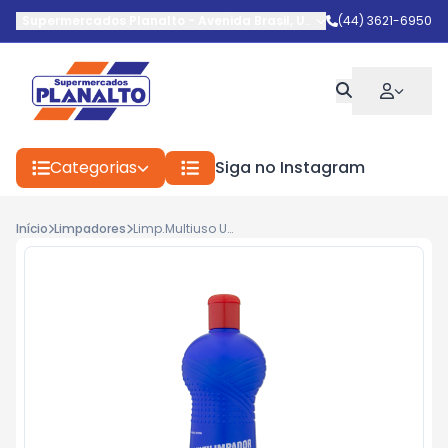
Supermercados Planalto
-
Avenida Brasil
,
Umuarama
(44) 3621-6950
-
PR
Categorias
Siga no Instagram
Início
Limpadores
Limp.Multiuso Urca Lavanda 500ml