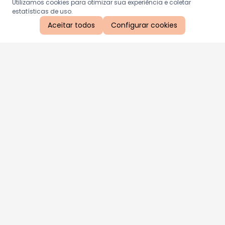
Utilizamos cookies para otimizar sua experiência e coletar
estatísticas de uso.
Aceitar todos
Configurar cookies
Aproveite as nossas promoções!
Cadastre seu e-mail e receba ofertas exclusivas.
QUERO RECEBER