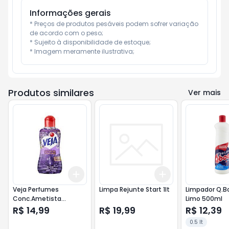
Informações gerais
* Preços de produtos pesáveis podem sofrer variação 
de acordo com o peso;

* Sujeito à disponibilidade de estoque;

* Imagem meramente ilustrativa;
Produtos similares
Ver mais
Add
Add
+
3
+
5
+
10
+
3
+
5
+
10
Veja Perfumes
Limpa Rejunte Start 1lt
Limpador Q.Bo
Conc.Ametista
Limo 500ml
Lavanda100ml
R$ 14,99
R$ 19,99
R$ 12,39
0.5 lt