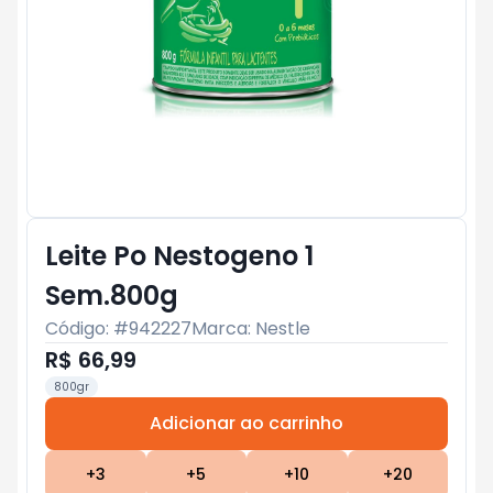
Leite Po Nestogeno 1
Sem.800g
Código: #
942227
Marca:
Nestle
R$ 66,99
800gr
Adicionar ao carrinho
Subtotal:
R$ 0
+
3
+
5
+
10
+
20