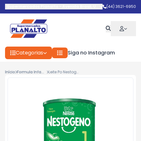
Supermercados Planalto
-
Avenida Brasil
,
Umuarama
(44) 3621-6950
-
PR
Categorias
Siga no Instagram
Início
Formula Infantil Po
Leite Po Nestogeno 1 Sem.800g