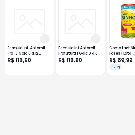
Add
Add
+
3
+
5
+
10
+
3
+
5
+
10
Formula Inf. Aptamil
Formula Inf.Aptamil
Comp.Lact.Ni
Prof.2 Gold 6 a 12
Profutura 1 Gold 0 a 6
Fases 1 Lata 1
Meses 800g
Meses 800g
R$ 118,90
R$ 118,90
R$ 69,99
1.2 kg