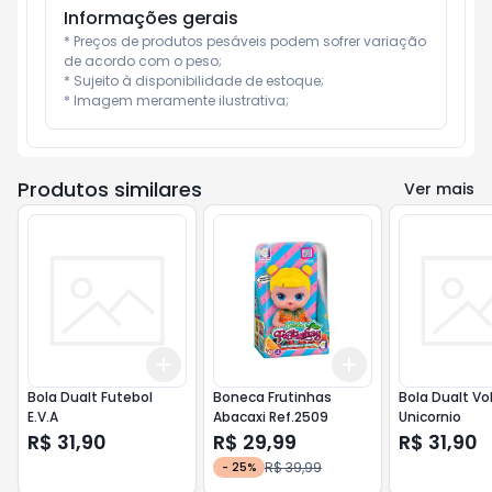
Informações gerais
* Preços de produtos pesáveis podem sofrer variação 
de acordo com o peso;

* Sujeito à disponibilidade de estoque;

* Imagem meramente ilustrativa;
Produtos similares
Ver mais
Add
Add
+
3
+
5
+
10
+
3
+
5
+
10
Bola Dualt Futebol
Boneca Frutinhas
Bola Dualt Vo
E.V.A
Abacaxi Ref.2509
Unicornio
R$ 31,90
R$ 29,99
R$ 31,90
R$ 39,99
-
25
%