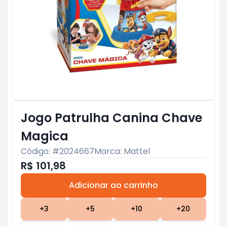
Jogo Patrulha Canina Chave
Magica
Código: #
2024667
Marca:
Mattel
R$ 101,98
Adicionar ao carrinho
Subtotal:
R$ 0
+
3
+
5
+
10
+
20