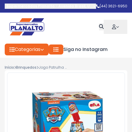
Supermercados Planalto
-
Avenida Brasil
,
Umuarama
(44) 3621-6950
-
PR
Categorias
Siga no Instagram
Início
Brinquedos
Jogo Patrulha Canina Chave Magica