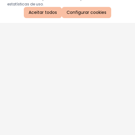
estatísticas de uso.
Aceitar todos
Configurar cookies
Aproveite as nossas promoções!
Cadastre seu e-mail e receba ofertas exclusivas.
QUERO RECEBER