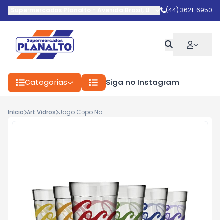
Supermercados Planalto
-
Avenida Brasil
,
Umuarama
(44) 3621-6950
-
PR
Categorias
Siga no Instagram
Início
Art.Vidros
Jogo Copo Nadir 190ml C/6 Coca Cola