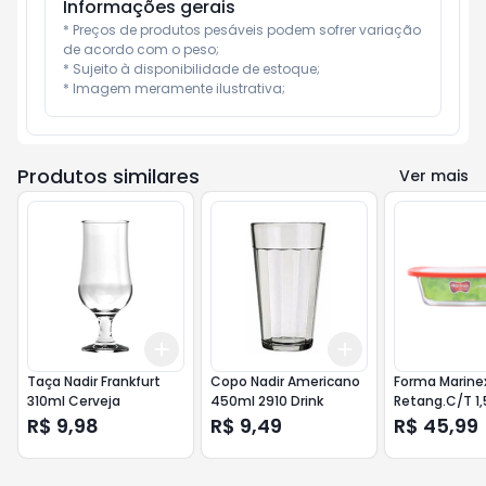
Informações gerais
* Preços de produtos pesáveis podem sofrer variação 
de acordo com o peso;

* Sujeito à disponibilidade de estoque;

* Imagem meramente ilustrativa;
Produtos similares
Ver mais
Add
Add
+
3
+
5
+
10
+
3
+
5
+
10
Taça Nadir Frankfurt
Copo Nadir Americano
Forma Marine
310ml Cerveja
450ml 2910 Drink
Retang.C/T 1,
R$ 9,98
R$ 9,49
R$ 45,99