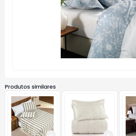
Produtos similares
Add
Add
+
3
+
5
+
10
+
3
+
5
+