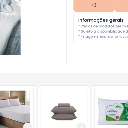
+
3
Informações gerais
* Preços de produtos pesáv
* Sujeito à disponibilidade d
* Imagem meramente ilustra
Add
Add
10
+
3
+
5
+
10
+
3
+
5
+
10