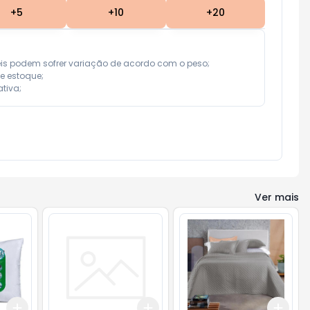
+
5
+
10
+
20
eis podem sofrer variação de acordo com o peso;

e estoque;

tiva;
Ver mais
Add
Add
Add
+
3
+
5
+
10
+
3
+
5
+
10
+
3