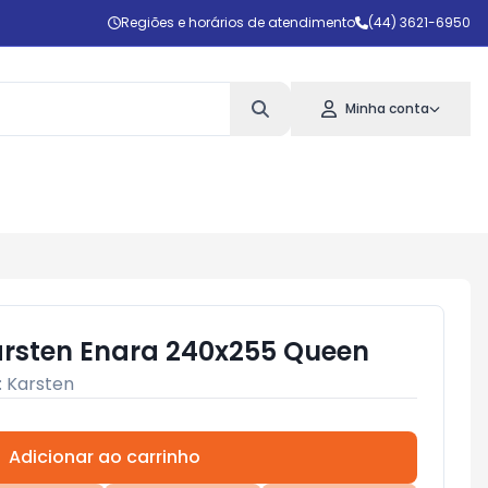
Regiões e horários de atendimento
(44) 3621-6950
Minha conta
rsten Enara 240x255 Queen
:
Karsten
Adicionar ao carrinho
Subtotal:
R$ 0,00