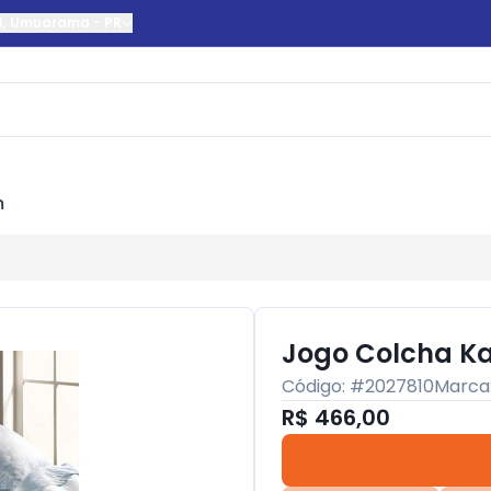
l
,
Umuarama
-
PR
m
Jogo Colcha Ka
Código: #
2027810
Marca
R$ 466,00