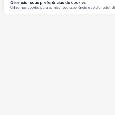
Gerenciar suas preferências de cookies
Utilizamos cookies para otimizar sua experiência e coletar estatíst
Aproveite as nossas prom
Cadastre seu e-mail e receba ofertas ex