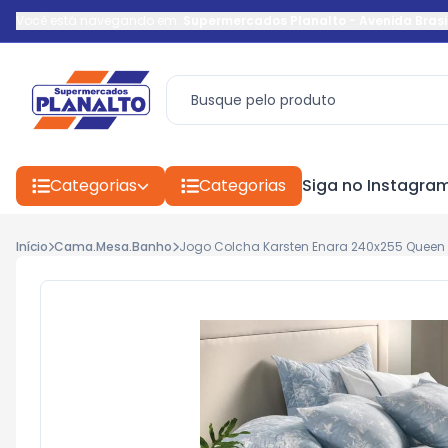
Você está navegando em:
Supermercados Planalto
-
Avenida Brasi
Categorias
Categorias
Siga no Instagra
Início
Cama.Mesa.Banho
Jogo Colcha Karsten Enara 240x255 Queen