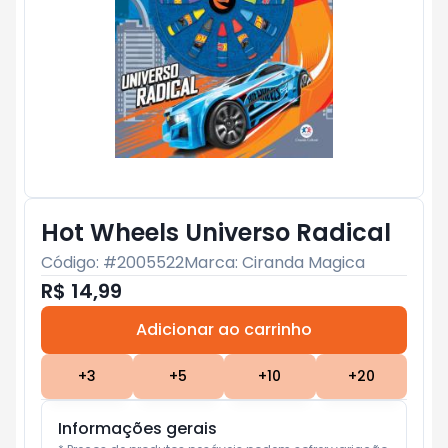
Hot Wheels Universo Radical
Código: #
2005522
Marca:
Ciranda Magica
R$ 14,99
Adicionar ao carrinho
Subtotal:
R$ 0
+
3
+
5
+
10
+
20
Informações gerais