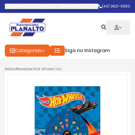
Supermercados Planalto
-
Avenida Brasil
,
Umuarama
(44) 3621-6950
-
PR
Categorias
Siga no Instagram
Início
Revistas
Hot Wheels Universo Radical