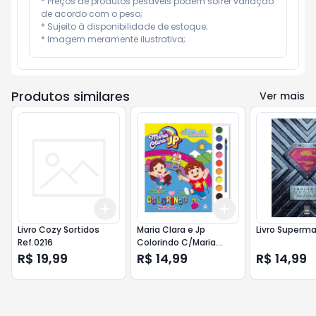
* Preços de produtos pesáveis podem sofrer variação 
de acordo com o peso;

* Sujeito à disponibilidade de estoque;

* Imagem meramente ilustrativa;
Produtos similares
Ver mais
Add
Add
+
3
+
5
+
10
+
3
+
5
+
10
Livro Cozy Sortidos
Maria Clara e Jp
Livro Superm
Ref.0216
Colorindo C/Maria
Clara e Jp
R$ 19,99
R$ 14,99
R$ 14,99