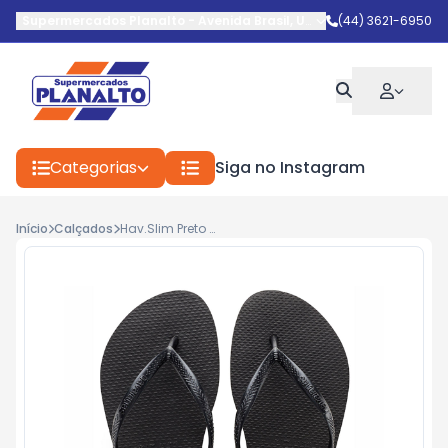
Supermercados Planalto
-
Avenida Brasil
,
Umuarama
(44) 3621-6950
-
PR
Categorias
Siga no Instagram
Início
Calçados
Hav.Slim Preto 39/0