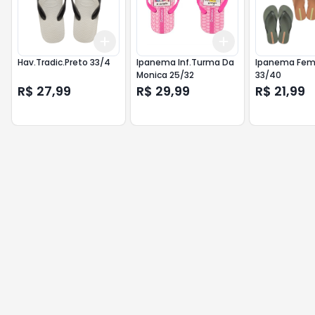
Add
Add
+
3
+
5
+
10
+
3
+
5
+
10
Hav.Tradic.Preto 33/4
Ipanema Inf.Turma Da
Ipanema Fem
Monica 25/32
33/40
R$ 27,99
R$ 29,99
R$ 21,99