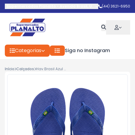
Supermercados Planalto
-
Avenida Brasil
,
Umuarama
(44) 3621-6950
-
PR
Categorias
Siga no Instagram
Início
Calçados
Hav.Brasil Azul Naval 45/46