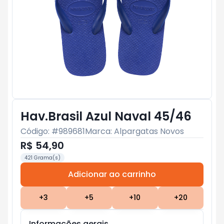
Hav.Brasil Azul Naval 45/46
Código: #
989681
Marca:
Alpargatas Novos
R$ 54,90
421 Grama(s)
Adicionar ao carrinho
Subtotal:
R$ 0
+
3
+
5
+
10
+
20
Informações gerais