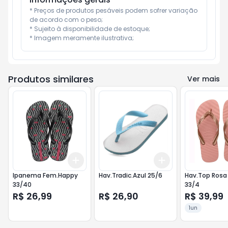
* Preços de produtos pesáveis podem sofrer variação 
de acordo com o peso;

* Sujeito à disponibilidade de estoque;

* Imagem meramente ilustrativa;
Produtos similares
Ver mais
Add
Add
+
3
+
5
+
10
+
3
+
5
+
10
Ipanema Fem.Happy
Hav.Tradic.Azul 25/6
Hav.Top Rosa 
33/40
33/4
R$ 26,99
R$ 26,90
R$ 39,99
1un