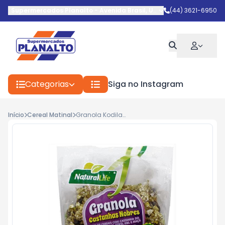
Supermercados Planalto
-
Avenida Brasil
,
Umuarama
(44) 3621-6950
-
PR
Categorias
Siga no Instagram
Início
Cereal Matinal
Granola Kodilar Diet 300g