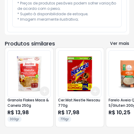
* Preços de produtos pesáveis podem sofrer variação 
de acordo com o peso;

* Sujeito à disponibilidade de estoque;

* Imagem meramente ilustrativa;
Produtos similares
Ver mais
Add
Add
+
3
+
5
+
10
+
3
+
5
+
10
Granola Flakes Maca &
Cer.Mat.Nestle Nescau
Farelo Aveia 
Canela 250g
770g
S/Gluten 200
R$ 13,98
R$ 17,98
R$ 10,25
300gr
770gr