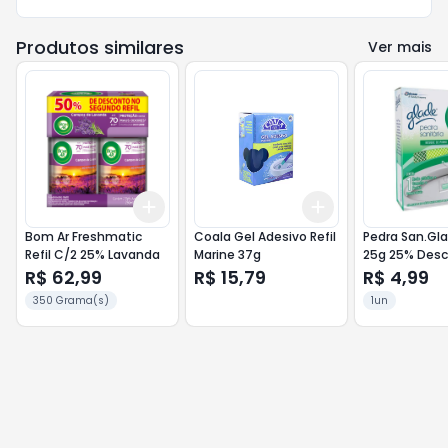
Produtos similares
Ver mais
Add
Add
+
3
+
5
+
10
+
3
+
5
+
10
Bom Ar Freshmatic
Coala Gel Adesivo Refil
Pedra San.Gl
Refil C/2 25% Lavanda
Marine 37g
25g 25% Desc
R$ 62,99
R$ 15,79
R$ 4,99
350 Grama(s)
1un