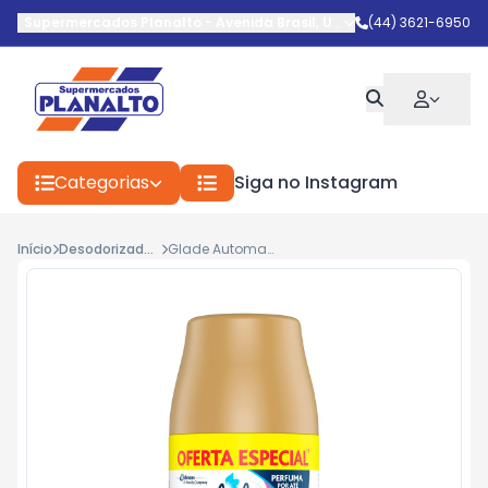
Supermercados Planalto
-
Avenida Brasil
,
Umuarama
(44) 3621-6950
-
PR
Categorias
Siga no Instagram
Início
Desodorizadores
Glade Automatic Refil Oferta Frutas e Flores