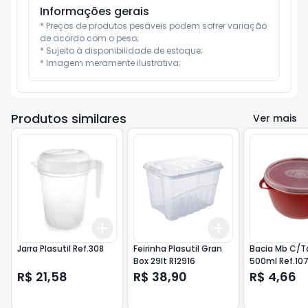
Informações gerais
* Preços de produtos pesáveis podem sofrer variação 
de acordo com o peso;

* Sujeito à disponibilidade de estoque;

* Imagem meramente ilustrativa;
Produtos similares
Ver mais
Add
Add
+
3
+
5
+
10
+
3
+
5
+
10
Jarra Plasutil Ref.308
Feirinha Plasutil Gran
Bacia Mb C/
Box 29lt R12916
500ml Ref.10
R$ 21,58
R$ 38,90
R$ 4,66