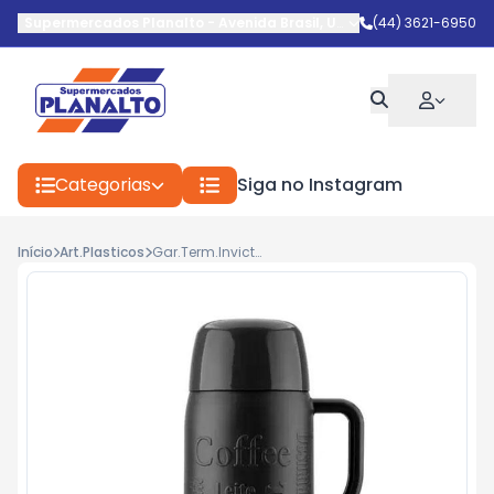
Supermercados Planalto
-
Avenida Brasil
,
Umuarama
(44) 3621-6950
-
PR
Categorias
Siga no Instagram
Início
Art.Plasticos
Gar.Term.Invicta Inox Singulare 1lt