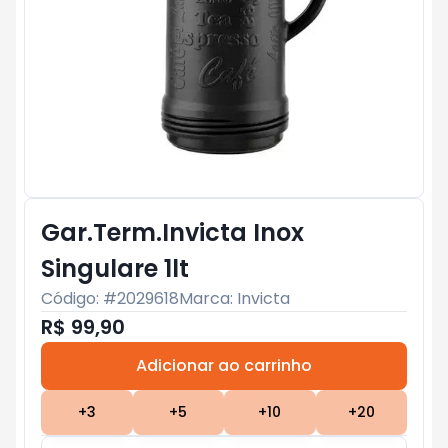
Gar.Term.Invicta Inox
Singulare 1lt
Código: #
2029618
Marca:
Invicta
R$ 99,90
Adicionar ao carrinho
Subtotal:
R$ 0
+
3
+
5
+
10
+
20