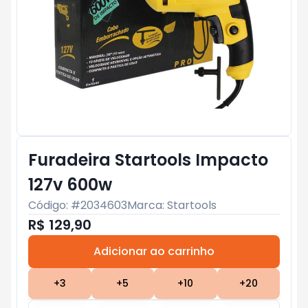
Furadeira Startools Impacto
127v 600w
Código: #
2034603
Marca:
Startools
R$ 129,90
Adicionar ao carrinho
Subtotal:
R$ 0
+
3
+
5
+
10
+
20