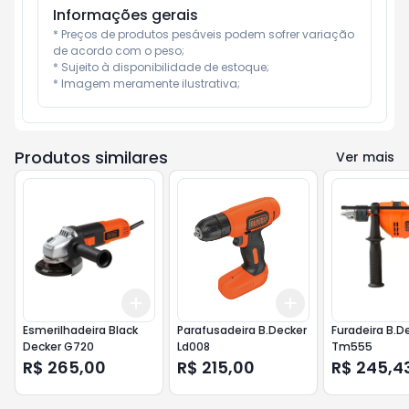
Informações gerais
* Preços de produtos pesáveis podem sofrer variação 
de acordo com o peso;

* Sujeito à disponibilidade de estoque;

* Imagem meramente ilustrativa;
Produtos similares
Ver mais
Add
Add
+
3
+
5
+
10
+
3
+
5
+
10
Esmerilhadeira Black
Parafusadeira B.Decker
Furadeira B.D
Decker G720
Ld008
Tm555
R$ 265,00
R$ 215,00
R$ 245,4