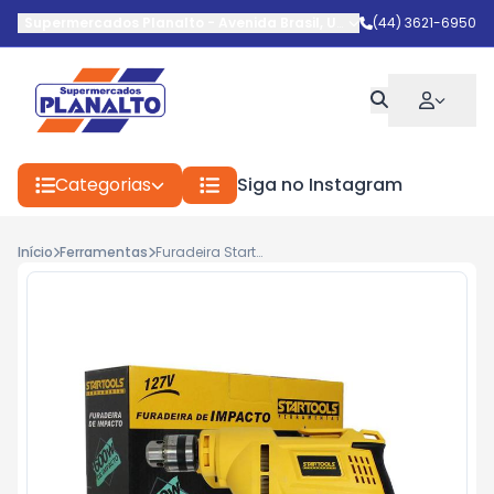
Supermercados Planalto
-
Avenida Brasil
,
Umuarama
(44) 3621-6950
-
PR
Categorias
Siga no Instagram
Início
Ferramentas
Furadeira Startools Impacto 127v 600w