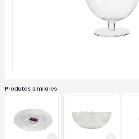
Produtos similares
Add
Add
+
3
+
5
+
10
+
3
+
5
+