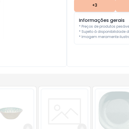
+
3
Informações gerais
* Preços de produtos pesáv
* Sujeito à disponibilidade d
* Imagem meramente ilustra
Add
Add
10
+
3
+
5
+
10
+
3
+
5
+
10