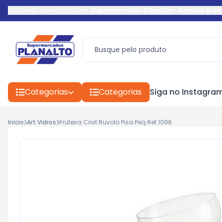
Você está navegando em:
Supermercados Planalto
-
Avenida Brasi
Categorias
Categorias
Siga no Instagra
Início
Art.Vidros
Fruteira Crist.Ruvolo Pisa Peq.Ref.1096