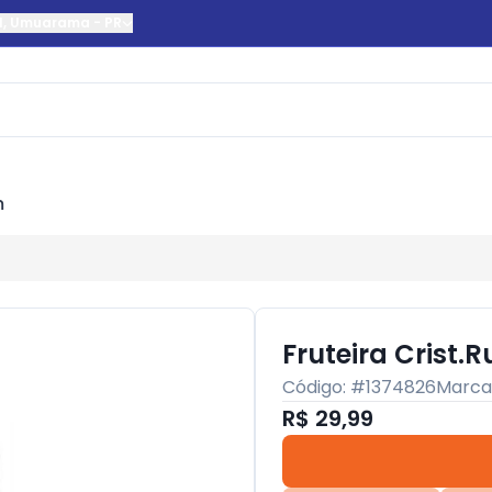
l
,
Umuarama
-
PR
m
Fruteira Crist.R
Código: #
1374826
Marca
R$ 29,99