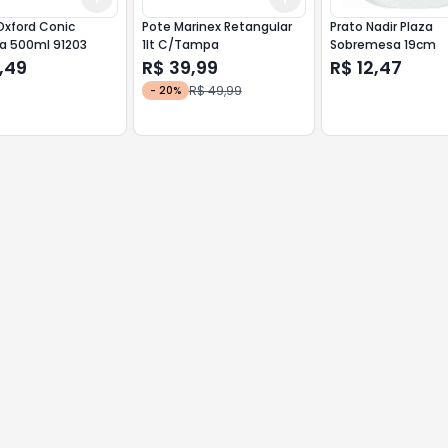
Oxford Conic
Pote Marinex Retangular
Prato Nadir Plaza
a 500ml 91203
1lt C/Tampa
Sobremesa 19cm
,49
R$ 39,99
R$ 12,47
R$ 49,99
-
20
%