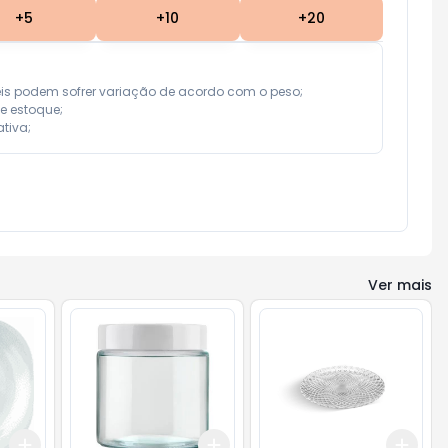
+
5
+
10
+
20
eis podem sofrer variação de acordo com o peso;

e estoque;

tiva;
Ver mais
Add
Add
Add
+
3
+
5
+
10
+
3
+
5
+
10
+
3