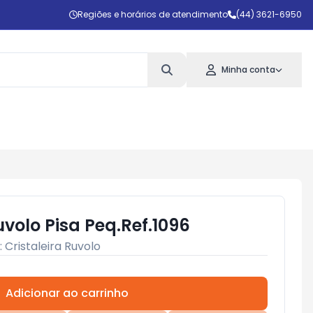
Regiões e horários de atendimento
(44) 3621-6950
Minha conta
uvolo Pisa Peq.Ref.1096
:
Cristaleira Ruvolo
Adicionar ao carrinho
Subtotal:
R$ 0,00