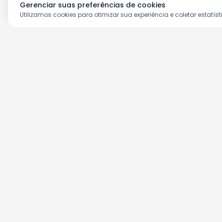
Gerenciar suas preferências de cookies
Utilizamos cookies para otimizar sua experiência e coletar estatíst
Aproveite as nossas prom
Cadastre seu e-mail e receba ofertas ex