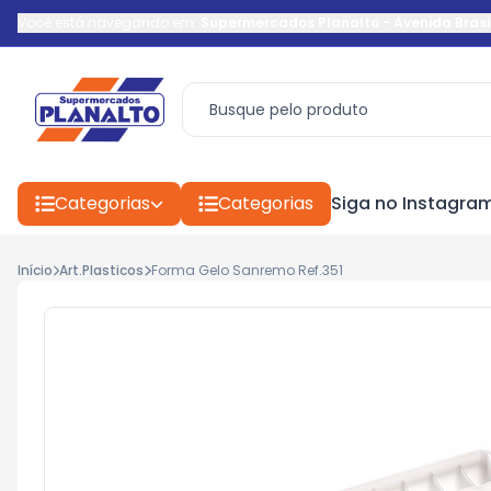
Você está navegando em:
Supermercados Planalto
-
Avenida Brasi
Categorias
Categorias
Siga no Instagra
Início
Art.Plasticos
Forma Gelo Sanremo Ref.351