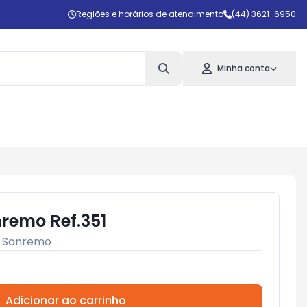
Regiões e horários de atendimento
(44) 3621-6950
Minha conta
remo Ref.351
:
Sanremo
Adicionar ao carrinho
Subtotal:
R$ 0,00