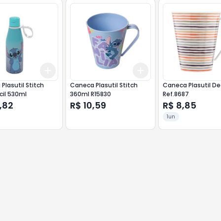
Add
Add
10
+
3
+
5
+
10
+
3
+
5
+
10
 Plasutil Stitch
Caneca Plasutil Stitch
Caneca Plasutil De
cil 530ml
360ml R15830
Ref.8687
,82
R$ 10,59
R$ 8,85
1un