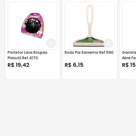
Add
Add
+
3
+
5
+
10
+
3
+
5
+
Protetor Lava Roupas
Rodo Pia Sanremo Ref.590
Garrafa
Plasutil Ref.4170
Abre Fa
R$ 19,42
R$ 6,15
R$ 15