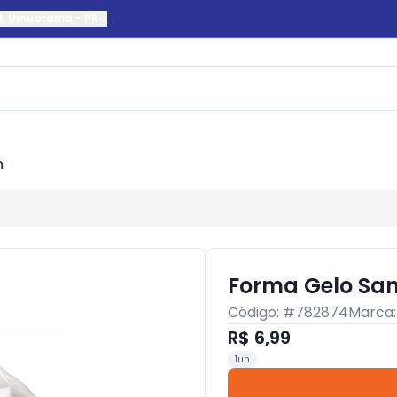
l
,
Umuarama
-
PR
m
Forma Gelo San
Código: #
782874
Marca
R$ 6,99
1un