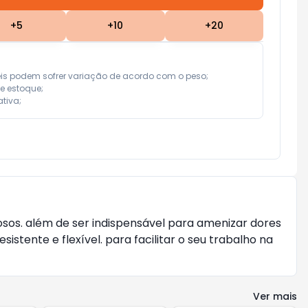
+
5
+
10
+
20
eis podem sofrer variação de acordo com o peso;

e estoque;

tiva;
osos. além de ser indispensável para amenizar dores
stente e flexível. para facilitar o seu trabalho na
Ver mais