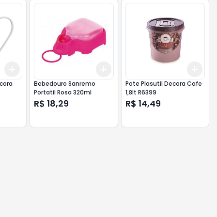
Add
Add
Add
+
3
+
5
+
10
+
3
+
5
+
10
+
3
cora
Bebedouro Sanremo
Pote Plasutil Decora Cafe
Portatil Rosa 320ml
1,8lt R6399
R$ 18,29
R$ 14,49