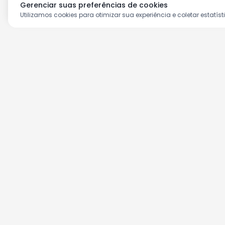
Gerenciar suas preferências de cookies
Utilizamos cookies para otimizar sua experiência e coletar estatíst
Aproveite as nossas prom
Cadastre seu e-mail e receba ofertas ex