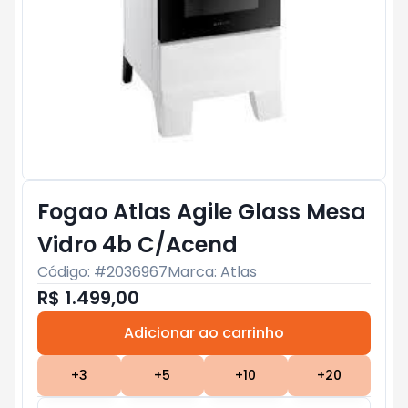
Fogao Atlas Agile Glass Mesa
Vidro 4b C/Acend
Código: #
2036967
Marca:
Atlas
R$ 1.499,00
Adicionar ao carrinho
Subtotal:
R$ 0
+
3
+
5
+
10
+
20