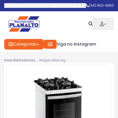
Supermercados Planalto
-
Avenida Brasil
,
Umuarama
(44) 3621-6950
-
PR
Categorias
Siga no Instagram
Início
Eletrodomestico
Fogao Atlas Agile Glass Mesa Vidro 4b C/Acend