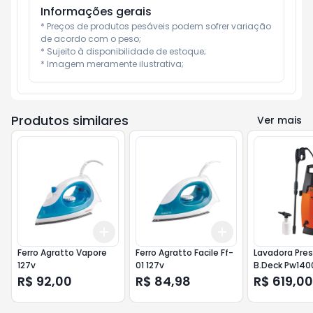
Informações gerais
* Preços de produtos pesáveis podem sofrer variação 
de acordo com o peso;

* Sujeito à disponibilidade de estoque;

* Imagem meramente ilustrativa;
Produtos similares
Ver mais
Add
Add
+
3
+
5
+
10
+
3
+
5
+
10
Ferro Agratto Vapore
Ferro Agratto Facile Ff-
Lavadora Pre
127v
01 127v
B.Deck Pw14
R$ 92,00
R$ 84,98
R$ 619,00