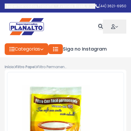
Supermercados Planalto
-
Avenida Brasil
,
Umuarama
(44) 3621-6950
-
PR
Categorias
Siga no Instagram
Início
Filtro Papel
Filtro Permanente Cafe Bulim 103