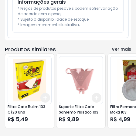
Informações gerais
* Preços de produtos pesáveis podem sofrer variação 
de acordo com o peso;

* Sujeito à disponibilidade de estoque;

* Imagem meramente ilustrativa;
Produtos similares
Ver mais
Add
Add
+
3
+
5
+
10
+
3
+
5
+
10
Filtro Cafe Bulim 103
Suporte Filtro Cafe
Filtro Perman
C/20 Und
Sanremo Plastico 103
Moka 103
R$ 5,49
R$ 9,89
R$ 4,99