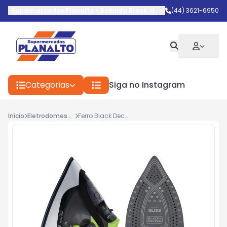
Supermercados Planalto
-
Avenida Brasil
,
Umuarama
(44) 3621-6950
-
PR
Categorias
Siga no Instagram
Início
Eletrodomestico
Ferro Black Decker Fx2700