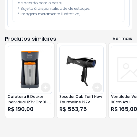
de acordo com o peso;

* Sujeito à disponibilidade de estoque;

* Imagem meramente ilustrativa;
Produtos similares
Ver mais
Add
Add
+
3
+
5
+
10
+
3
+
5
+
10
Cafeteira B.Decker
Secador Cab.Taiff New
Ventilador Ve
Individual 127v Cm01-
Tourmaline 127v
30cm Azul
Br
R$ 190,00
R$ 553,75
R$ 165,0