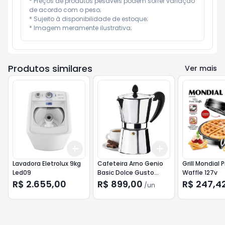
* Preços de produtos pesáveis podem sofrer variação 
de acordo com o peso;

* Sujeito à disponibilidade de estoque;

* Imagem meramente ilustrativa;
Produtos similares
Ver mais
Add
Add
+
3
+
5
+
10
+
3
+
5
+
10
Lavadora Eletrolux 9kg
Cafeteira Arno Genio
Grill Mondial P
Led09
Basic Dolce Gusto
Waffle 127v
Grafite
R$ 2.655,00
R$ 899,00
R$ 247,4
/
un