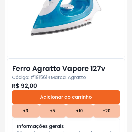
Ferro Agratto Vapore 127v
Código: #
1915614
Marca:
Agratto
R$ 92,00
Adicionar ao carrinho
Subtotal:
R$ 0
+
3
+
5
+
10
+
20
Informações gerais