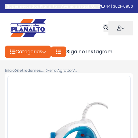
Supermercados Planalto
-
Avenida Brasil
,
Umuarama
(44) 3621-6950
-
PR
Categorias
Siga no Instagram
Início
Eletrodomestico
Ferro Agratto Vapore 127v