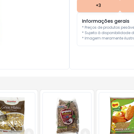
+
3
Informações gerais
* Preços de produtos pesáv
* Sujeito à disponibilidade d
* Imagem meramente ilustra
Add
Add
10
+
3
+
5
+
10
+
3
+
5
+
10