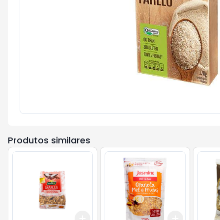
Produtos similares
Add
Add
+
3
+
5
+
10
+
3
+
5
+