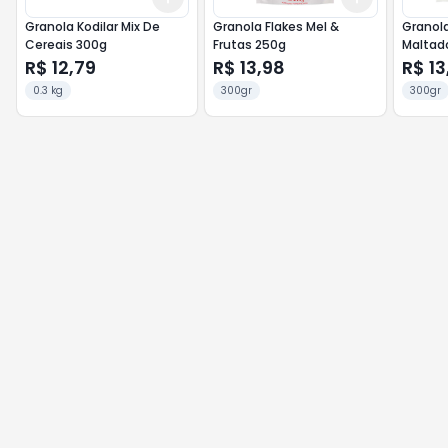
Granola Kodilar Mix De
Granola Flakes Mel &
Granola
Cereais 300g
Frutas 250g
Maltad
R$ 12,79
R$ 13,98
R$ 13
0.3 kg
300gr
300gr