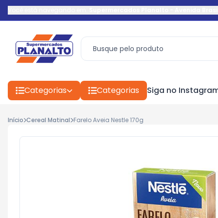
Você está navegando em:
Supermercados Planalto
-
Avenida Brasi
Categorias
Categorias
Siga no Instagra
Início
Cereal Matinal
Farelo Aveia Nestle 170g