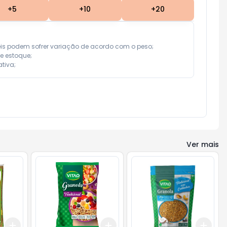
+
5
+
10
+
20
eis podem sofrer variação de acordo com o peso;

e estoque;

tiva;
Ver mais
Add
Add
Add
+
3
+
5
+
10
+
3
+
5
+
10
+
3