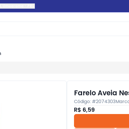
l
,
Umuarama
-
PR
m
Farelo Aveia Ne
Código: #
2074303
Marc
R$ 6,59