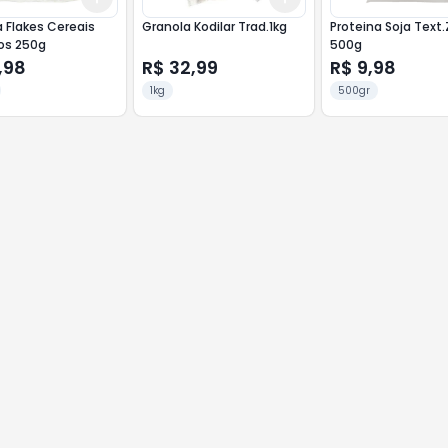
 Flakes Cereais
Granola Kodilar Trad.1kg
Proteina Soja Text.
os 250g
500g
,98
R$ 32,99
R$ 9,98
1kg
500gr