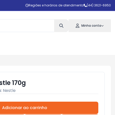
Regiões e horários de atendimento
(44) 3621-6950
Minha conta
stle 170g
a:
Nestle
Adicionar ao carrinho
Subtotal:
R$ 0,00