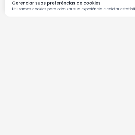
Gerenciar suas preferências de cookies
Utilizamos cookies para otimizar sua experiência e coletar estatíst
Aproveite as nossas prom
Cadastre seu e-mail e receba ofertas ex