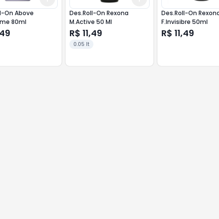
ll-On Above
Des.Roll-On Rexona
Des.Roll-On Rexon
ume 80ml
M.Active 50 Ml
F.Invisibre 50ml
,49
R$ 11,49
R$ 11,49
0.05 lt