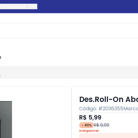
l
,
Umuarama
-
PR
m
2
Des.Roll-On Ab
Código: #
2036355
Marc
R$ 5,99
R$ 9,99
-
40
%
Indisponível