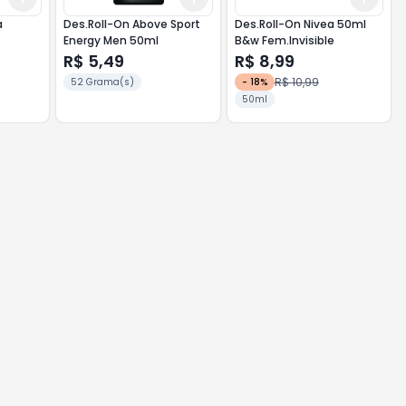
a
Des.Roll-On Above Sport
Des.Roll-On Nivea 50ml
Energy Men 50ml
B&w Fem.Invisible
R$ 5,49
R$ 8,99
R$ 10,99
52 Grama(s)
-
18
%
50ml