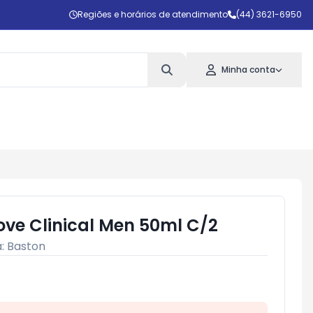
Regiões e horários de atendimento
(44) 3621-6950
Minha conta
ove Clinical Men 50ml C/2
a:
Baston