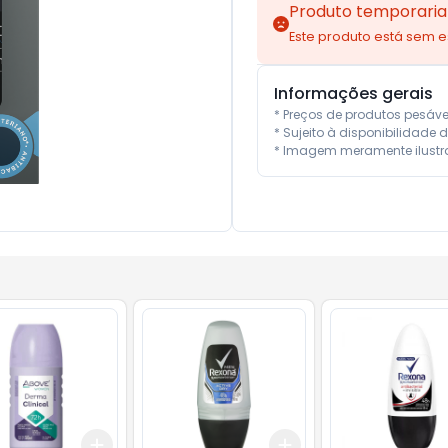
Produto temporaria
Este produto está sem 
Informações gerais
* Preços de produtos pesáv
* Sujeito à disponibilidade d
* Imagem meramente ilustra
Add
Add
10
+
3
+
5
+
10
+
3
+
5
+
10