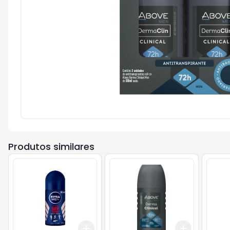
Produtos similares
Add
Add
+
3
+
5
+
10
+
3
+
5
+