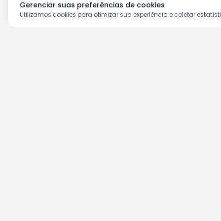
Gerenciar suas preferências de cookies
Utilizamos cookies para otimizar sua experiência e coletar estatíst
Aproveite as nossas prom
Cadastre seu e-mail e receba ofertas ex