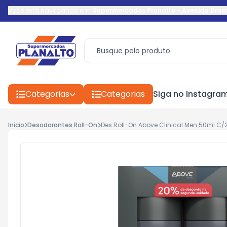
Você está navegando em:
Supermercados Planalto
-
Avenida Brasi
Categorias
Categorias
Siga no Instagra
Início
Desodorantes Roll-On
Des.Roll-On Above Clinical Men 50ml C/