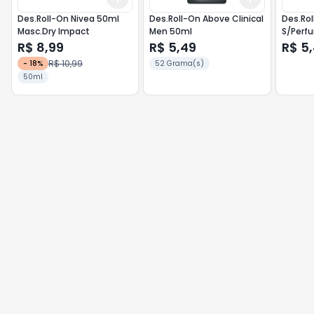
Des.Roll-On Nivea 50ml
Des.Roll-On Above Clinical
Des.Ro
Masc.Dry Impact
Men 50ml
S/Perf
R$ 8,99
R$ 5,49
R$ 5
R$ 10,99
-
18
%
52 Grama(s)
50ml