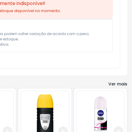
mente indisponível!
estoque disponível no momento.
eis podem sofrer variação de acordo com o peso;

e estoque;

tiva;
Ver mais
Add
Add
Add
+
3
+
5
+
10
+
3
+
5
+
10
+
3