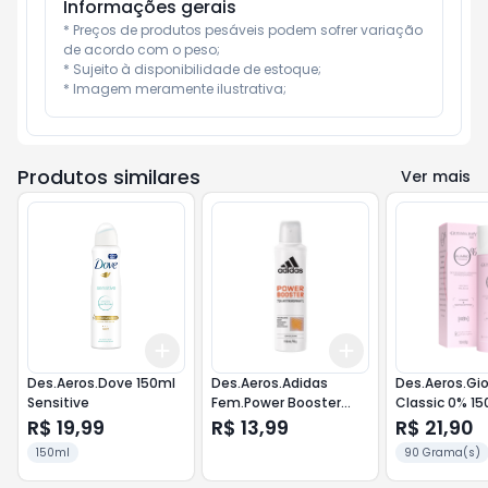
Informações gerais
* Preços de produtos pesáveis podem sofrer variação 
de acordo com o peso;

* Sujeito à disponibilidade de estoque;

* Imagem meramente ilustrativa;
Produtos similares
Ver mais
Add
Add
+
3
+
5
+
10
+
3
+
5
+
10
Des.Aeros.Dove 150ml
Des.Aeros.Adidas
Des.Aeros.Gi
Sensitive
Fem.Power Booster
Classic 0% 15
150ml
R$ 19,99
R$ 13,99
R$ 21,90
150ml
90 Grama(s)