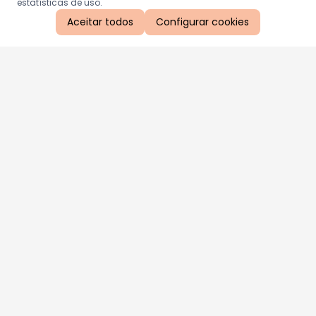
estatísticas de uso.
Aceitar todos
Configurar cookies
Aproveite as nossas promoções!
Cadastre seu e-mail e receba ofertas exclusivas.
QUERO RECEBER