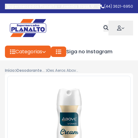
Supermercados Planalto
-
Avenida Brasil
,
Umuarama
(44) 3621-6950
-
PR
Categorias
Siga no Instagram
Início
Desodorantes Aerosol
Des.Aeros.Above 150ml Vanilla