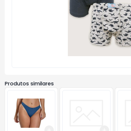
Produtos similares
Add
Add
+
3
+
5
+
10
+
3
+
5
+