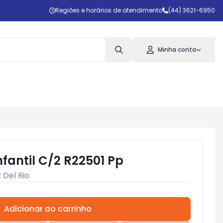
Regiões e horários de atendimento
(44) 3621-6950
Minha conta
nfantil C/2 R22501 Pp
:
Del Rio
Adicionar ao carrinho
Subtotal:
R$ 0,00