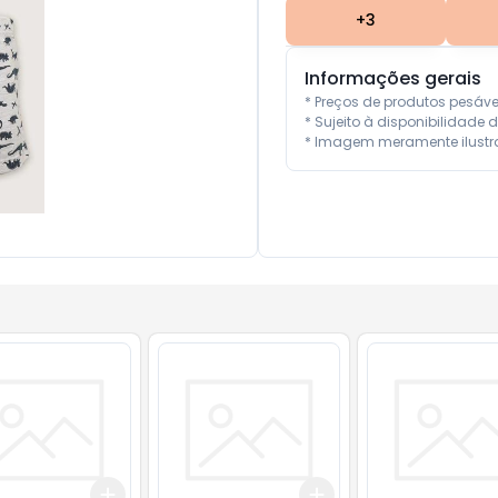
+
3
Informações gerais
* Preços de produtos pesáv
* Sujeito à disponibilidade d
* Imagem meramente ilustra
Add
Add
10
+
3
+
5
+
10
+
3
+
5
+
10