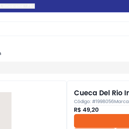
l
,
Umuarama
-
PR
m
Cueca Del Rio I
Código: #
1998056
Marca
R$ 49,20