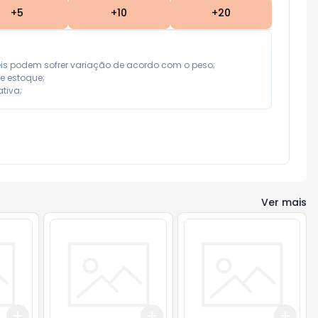
+
5
+
10
+
20
eis podem sofrer variação de acordo com o peso;

e estoque;

tiva;
Ver mais
Add
Add
Add
+
3
+
5
+
10
+
3
+
5
+
10
+
3