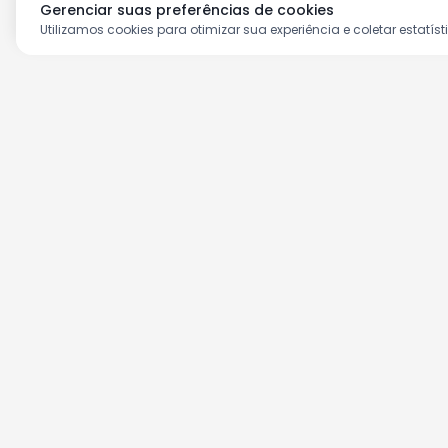
Gerenciar suas preferências de cookies
Utilizamos cookies para otimizar sua experiência e coletar estatíst
Aproveite as nossas prom
Cadastre seu e-mail e receba ofertas ex