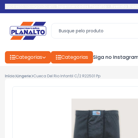
Você está navegando em:
Supermercados Planalto
-
Avenida Brasi
Categorias
Categorias
Siga no Instagra
Início
Lingerie
Cueca Del Rio Infantil C/2 R22501 Pp